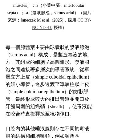
muscles）；is（小葉中膈，interlobular 
septa）；sa（漿液腺泡，serous acini）（圖片
來源：Janeczek M et al. (2025)，採用 
CC BY-
NC-ND 4.0
 授權）
每一個腺體葉主要由球囊狀的漿液腺泡
（serous acini）構成，是製造毒液的地
方，其組成的細胞呈高圓錐形。漿液腺
泡之間連接著多層次的導管系統，從單
層立方上皮（simple cuboidal epithelium）
的細小導管，逐步過渡至單層柱狀上皮
（simple columnar epithelium）的紋狀導
管，最終形成較大的排出管道並開口於
牙齒周圍的組織鞘（sheath），使毒液能
在咬合時直接釋放至獵物傷口。
口腔內的其他唾液腺則存在不同於毒液
腺的結構和細胞種類，例如顎褶區