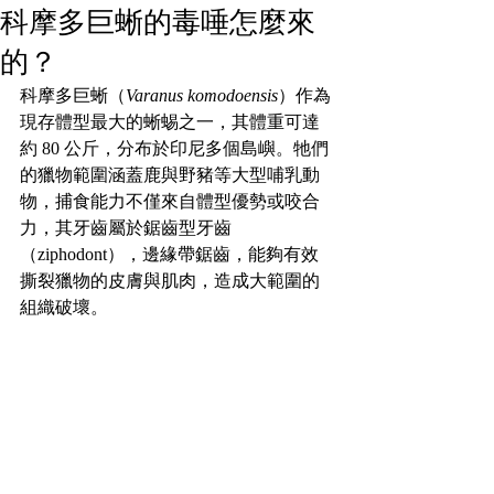
科摩多巨蜥的毒唾怎麼來
的？
科摩多巨蜥（
Varanus komodoensis
）作為
現存體型最大的蜥蜴之一，其體重可達
約 80 公斤，分布於印尼多個島嶼。牠們
的獵物範圍涵蓋鹿與野豬等大型哺乳動
物，捕食能力不僅來自體型優勢或咬合
力，其牙齒屬於鋸齒型牙齒
（ziphodont），邊緣帶鋸齒，能夠有效
撕裂獵物的皮膚與肌肉，造成大範圍的
組織破壞。