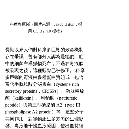
科摩多巨蜥（圖片來源：Jakub Hałun，採
用 
CC BY 4.0
 授權）
長期以來人們對科摩多巨蜥的致命機制
存在爭議，曾有部分人認為是牠們口腔
中的細菌主導獵物死亡，不過在毒液腺
被發現之後，這種觀點已被修正。 科摩
多巨蜥的毒液由多種蛋白質組成，包含
富含半胱胺酸分泌蛋白（cysteine-rich 
secretory proteins，CRISPs）、激肽釋放
酶（kallikrein）、利鈉肽（natriuretic 
peptide）與第三型磷脂酶 A2（type III 
phospholipase A2 protein）等，這些分子
共同作用，對獵物產生多方向的生理影
響。毒液能干擾血液凝固，使出血持續