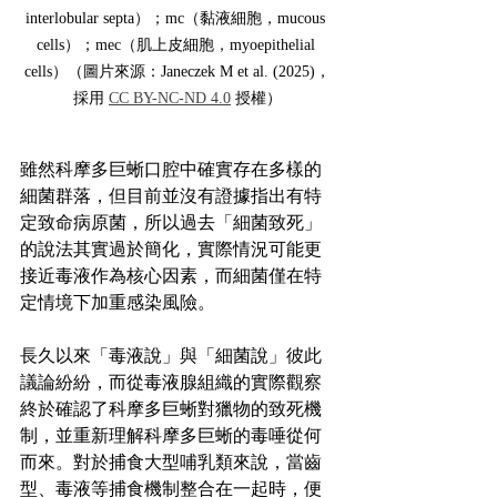
interlobular septa）；mc（黏液細胞，mucous 
cells）；mec（肌上皮細胞，myoepithelial 
cells）（圖片來源：Janeczek M et al. (2025)，
採用 
CC BY-NC-ND 4.0
 授權）
雖然科摩多巨蜥口腔中確實存在多樣的
細菌群落，但目前並沒有證據指出有特
定致命病原菌，所以過去「細菌致死」
的說法其實過於簡化，實際情況可能更
接近毒液作為核心因素，而細菌僅在特
定情境下加重感染風險。
長久以來「毒液說」與「細菌說」彼此
議論紛紛，而從毒液腺組織的實際觀察
終於確認了科摩多巨蜥對獵物的致死機
制，並重新理解科摩多巨蜥的毒唾從何
而來。對於捕食大型哺乳類來說，當齒
型、毒液等捕食機制整合在一起時，便