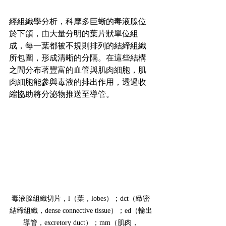
經組織學分析，科摩多巨蜥的毒液腺位
於下頜，由大量分明的葉片狀單位組
成，每一葉都被不規則排列的結締組織
所包圍，形成清晰的分隔。在這些結構
之間分布著豐富的血管與肌肉細胞，肌
肉細胞能參與毒液的排出作用，透過收
縮協助將分泌物推送至導管。
毒液腺組織切片，l（葉，lobes）；dct（緻密
結締組織，dense connective tissue）；ed（輸出
導管，excretory duct）；mm（肌肉，