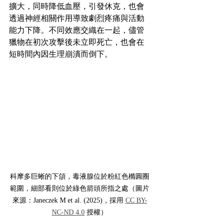
擴大，同時降低血壓，引發休克，也會
透過神經相關作用導致劇烈疼痛與活動
能力下降。不同效應交織在一起，儘管
獵物在初次攻擊後未立即死亡，也會在
短時間內因生理崩潰而倒下。
科摩多巨蜥的下頜，毒液腺位於粉紅色橢圓圈
範圍，細部看則位於綠色箭頭所指之處（圖片
來源：Janeczek M et al. (2025)，採用 
CC BY-
NC-ND 4.0
 授權）