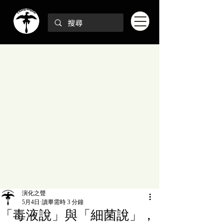
演化之聲
5月4日
讀畢需時 3 分鐘
「毒液說」與「細菌說」，