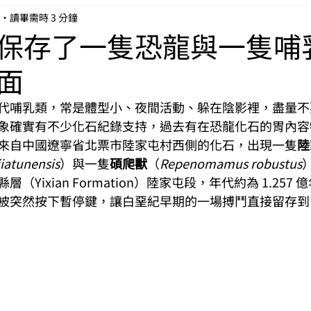
讀畢需時 3 分鐘
保存了一隻恐龍與一隻哺
面
代哺乳類，常是體型小、夜間活動、躲在陰影裡，盡量不
象確實有不少化石紀錄支持，過去有在恐龍化石的胃內容
來自中國遼寧省北票市陸家屯村西側的化石，出現一隻
陸
jiatunensis
）與一隻
碩爬獸
（
Repenomamus robustus
（Yixian Formation）陸家屯段，年代約為 1.257
被突然按下暫停鍵，讓白堊紀早期的一場搏鬥直接留存到