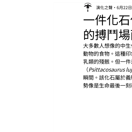
演化之聲
6月22日
一件化石
的搏鬥場
大多數人想像的中生
動物的食物。這種印
乳類的殘骸。但一件
（
Psittacosaurus lu
瞬間。該化石屬於義縣層
勢像是生命最後一刻