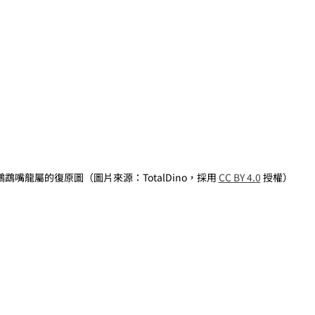
鸚鵡嘴龍屬的復原圖（圖片來源：TotalDino，採用 
CC BY 4.0
 授權）