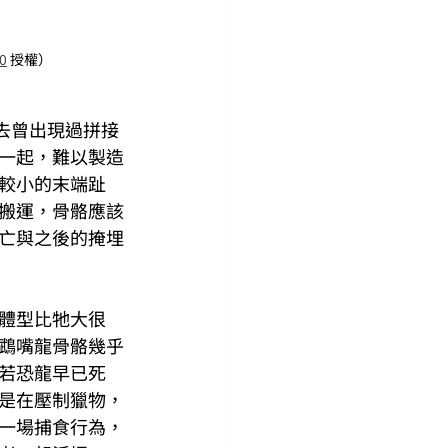
.0
 授權）
過去曾出現過拼接
一起，難以製造
較小的末端趾
搬運，骨骼應該
亡與之後的掩埋
體型比牠大很
鵡嘴龍骨骼幾乎
若恐龍早已死
是在壓制獵物，
一場捕食行為，