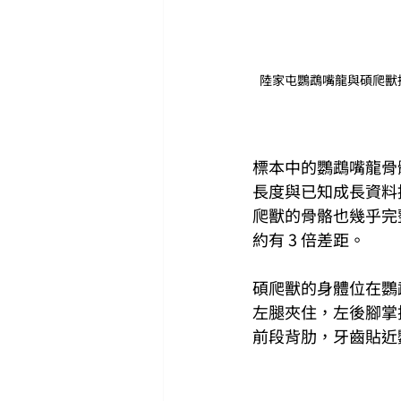
陸家屯鸚鵡嘴龍與碩爬獸搏鬥的化
標本中的鸚鵡嘴龍骨
長度與已知成長資料推估
爬獸的骨骼也幾乎完整
約有 3 倍差距。
碩爬獸的身體位在鸚
左腿夾住，左後腳掌
前段背肋，牙齒貼近