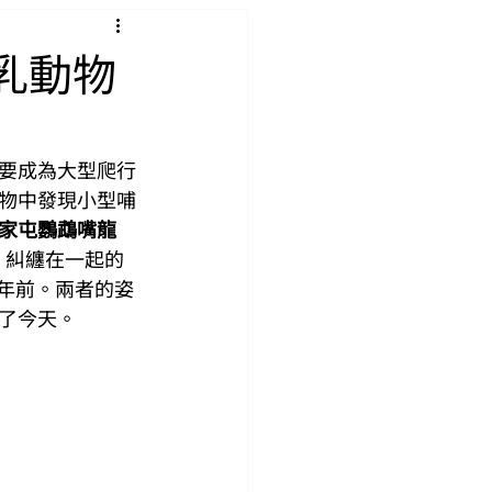
乳動物
要成為大型爬行
物中發現小型哺
家屯鸚鵡嘴龍
）糾纏在一起的
 億年前。兩者的姿
了今天。 