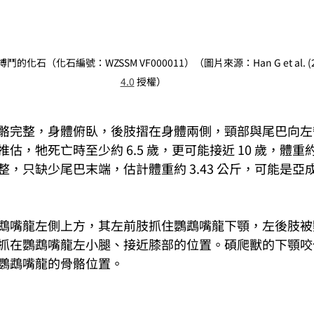
石（化石編號：WZSSM VF000011）（圖片來源：Han G et al. (2
4.0
 授權）
骼完整，身體俯臥，後肢摺在身體兩側，頸部與尾巴向左
，牠死亡時至少約 6.5 歲，更可能接近 10 歲，體重約 
，只缺少尾巴末端，估計體重約 3.43 公斤，可能是亞
鵡嘴龍左側上方，其左前肢抓住鸚鵡嘴龍下顎，左後肢被
抓在鸚鵡嘴龍左小腿、接近膝部的位置。碩爬獸的下顎咬
鸚鵡嘴龍的骨骼位置。