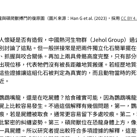
碩爬獸搏鬥的復原圖（圖片來源：Han G et al. (2023)，採用 
CC BY 4
懷疑是否有造假，中國熱河生物群（Jehol Group）
別討論了這點。但一般拼接常是把兩件獨立化石簡單擺在
、抓握與咬合關係。再加上兩具骨骼高度完整，只有部分
出現位移，代表牠們沒有被長距離地質搬運。若經歷地質
這些證據讓這組化石被判定為真實的，而且動物當時的死
近。
鸚鵡嘴龍，還是在吃屍體？拾食確實可能，因為鸚鵡嘴龍
屍上比較容易發生。不過這個解釋有幾個問題，第一，鸚
痕，若是屍體被取食，通常更容易留下多處咬痕。第二，
此緊密的糾纏姿勢。第三，碩爬獸位在恐龍身體上方，像
一具屍體。所以研究者提出較符合多項證據的解釋，這是