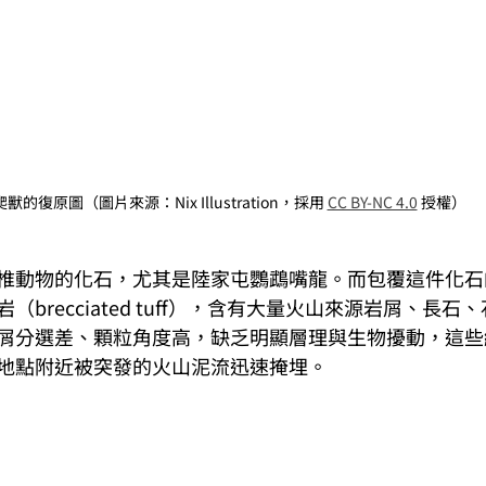
獸的復原圖（圖片來源：Nix Illustration，採用 
CC BY-NC 4.0
 授權）
椎動物的化石，尤其是陸家屯鸚鵡嘴龍。而包覆這件化石
brecciated tuff），含有大量火山來源岩屑、長
屑分選差、顆粒角度高，缺乏明顯層理與生物擾動，這些
地點附近被突發的火山泥流迅速掩埋。