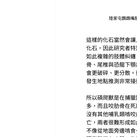
陸家屯鸚鵡嘴龍與
這樣的化石當然會讓人
化石，因此研究者特
如此複雜的肢體糾纏
骨、尾椎與恐龍下顎
會更破碎、更分散。
發生地點推測非常接
所以碩爬獸是在捕獵
多，而且咬肋骨在死
沒有其他哺乳類啃咬
亡，兩者很難形成如
不像從地面旁邊啃食