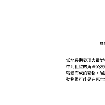
碩爬
當地長期發現大量脊
中到粗粒的角礫凝灰岩（
轉變而成的礦物。岩
動物很可能是在死亡