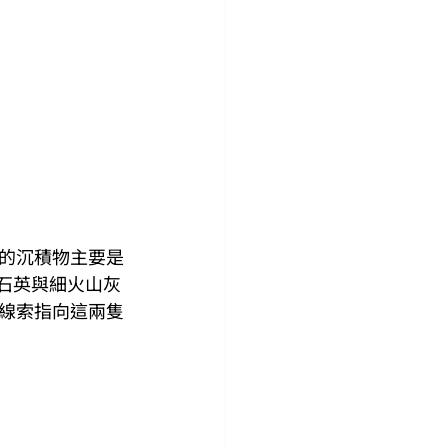
的沉積物主要是
石、石英與細火山灰
線索指向這兩隻