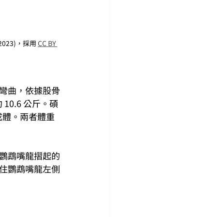
023)，採用 
CC BY 
彎曲，依據股骨
10.6 公斤。碩
成體。兩者體重
鸚鵡嘴龍摺起的
住鸚鵡嘴龍左側