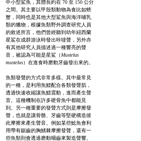
中小型鯊魚，其體長約在 70 至 150 公分
之間。其主要以甲殼類動物為食比如螃
蟹，同時也是其他大型鯊魚與海洋哺乳
類的獵物，根據魚類野外調查研究人員
的敘述所言，他們曾經聽到幼年紐西蘭
星鯊在成群游泳時發出咔噠聲，另外亦
有其他研究人員描述過一種響亮的聲
音，被認為可能是星鯊（
Mustelus 
mustelus
）在進食時磨動牙齒發出來的。
魚類發聲的方式非常多樣。其中最常見
的一種，是利用魚鰾配合各類發聲肌，
透過快速收縮讓魚鰾震動，進而產生聲
音。這種機制在許多硬骨魚中都能見
到。另一種重要的發聲方式則是摩擦發
聲，也就是讓骨骼、牙齒等堅硬構造彼
此摩擦來產生聲音。例如某些鯰魚會利
用帶有鋸齒的胸鰭棘摩擦發聲，還有一
些魚類則會透過磨動咽齒來製造聲響。