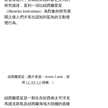
研究描述，直到一項以紐西蘭星鯊
（
Mustelus lenticulatus
）為對象的研究展
開之後人們才首次認知到鯊魚的主動發
聲行為。
紐西蘭星鯊（圖片來源：Arnim Littek，採
用 
CC BY 4.0
 授權。）
紐西蘭星鯊是一類生存於西南太平洋克
馬德克群島及紐西蘭海域大陸棚的底棲