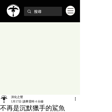
演化之聲
1月17日
讀畢需時 4 分鐘
不再是沉默獵手的鯊魚