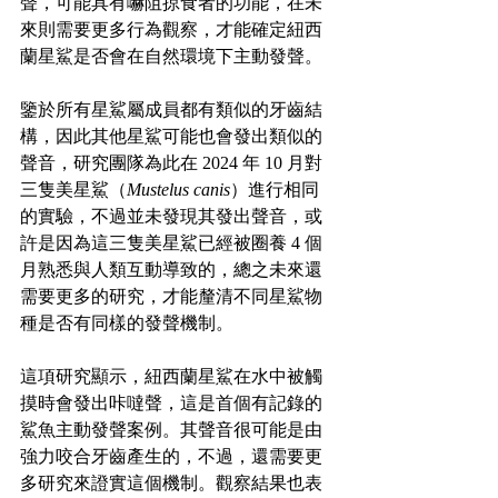
聲，可能具有嚇阻掠食者的功能，在未
來則需要更多行為觀察，才能確定紐西
蘭星鯊是否會在自然環境下主動發聲。
鑒於所有星鯊屬成員都有類似的牙齒結
構，因此其他星鯊可能也會發出類似的
聲音，研究團隊為此在 2024 年 10 月對
三隻美星鯊（
Mustelus canis
）進行相同
的實驗，不過並未發現其發出聲音，或
許是因為這三隻美星鯊已經被圈養 4 個
月熟悉與人類互動導致的，總之未來還
需要更多的研究，才能釐清不同星鯊物
種是否有同樣的發聲機制。
這項研究顯示，紐西蘭星鯊在水中被觸
摸時會發出咔噠聲，這是首個有記錄的
鯊魚主動發聲案例。其聲音很可能是由
強力咬合牙齒產生的，不過，還需要更
多研究來證實這個機制。觀察結果也表