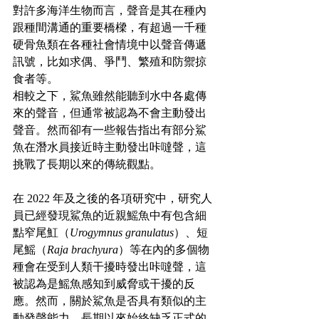
對許多海洋生物而言，聲音是其在種內
跟種間溝通的重要橋樑，有超過一千種
硬骨魚類在各種社會情境中以聲音傳遞
訊號，比如求偶、爭鬥、繁殖和防禦掠
食者等。
相較之下，鯊魚雖然能聽到水中各處傳
來的聲音，但通常被認為不會主動發出
聲音。然而卻有一些報告指出有部分鯊
魚在潛水員接近時主動發出咔噠聲，這
挑戰了長期以來的傳統觀點。
在 2022 年及之後的各項研究中，研究人
員已經發現鯊魚的近親鰩魚中有包含細
點窄尾魟（
Urogymnus granulatus
）、短
尾鰩（
Raja brachyura
）等在內的多個物
種會在受到人類干擾時發出咔噠聲，這
被認為是鰩魚感知到威脅或干擾的反
應。然而，關於鯊魚是否具有類似的主
動發聲能力，長期以來始終缺乏正式的