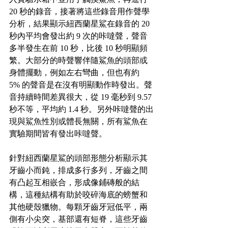
20 秒的錄音，接著將這些錄音用作聲學
分析，結果顯示紐西蘭星鯊在錄音的 20 
秒內平均會發出約 9 次的咔噠聲，聲音
多半發生在前 10 秒，比後 10 秒明顯頻
繁。大部分的時聲響伴隨鯊魚的頭部或
身體擺動，例如左右彎曲，但也有約 
5% 的聲音是在沒有明顯動作時發出。聲
音持續時間差異很大，從 19 毫秒到 9.57 
秒不等，平均約 1.4 秒。另外咔噠聲的出
現與鯊魚性別或體長無關，所有鯊魚在
實驗期間皆有發出咔噠聲。
針對紐西蘭星鯊的頭部形態分析顯示其
牙齒小而鈍，排成多行多列，牙齒之間
有凸起互相嵌合，形成像鋪磚般的結
構，這種結構有助於咬碎海底的螃蟹和
其他硬殼獵物。每顆牙齒牙冠低平，兩
側有小尖突，基部還有短脊，這些牙齒