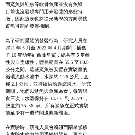
而鯊魚與魟魚等軟骨魚類並沒有魚鰾，
目前也沒發現專門用來發聲的形態特
徵，因此這次也將從形態學的方向尋找
鯊魚可能的發聲機制。
為了研究星鯊的發聲行為，研究人員在 
2021 年 5 月至 2022 年 4 月期間，捕獲
了 10 隻幼年紐西蘭星鯊，總共有 5 隻雌
性與 5 隻雄性，體長範圍在 55.5 至 80.5 
公分之間。這些鯊魚被安置在實驗室的
循環流動水池中，水深約 1.26 公尺，直
徑 2.1 公尺，並持續供應過濾海水。研究
期間，牠們以魷魚與魚類為食，每週餵
食三次，水溫保持在 14.7°C 到 22.5°C，
鹽度約 35–36 ppt。所有鯊魚在正式實驗
前至少有一週時間適應新環境。
在實驗時，研究人員會將紐西蘭星鯊移
入實驗水箱中並用手觸摸鯊魚，再進行 