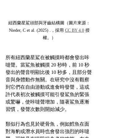
紐西蘭星鯊頭部與牙齒結構圖（圖片來源：
Nieder, C et al. (2025) .，採用 
CC BY 4.0
 授
權。）
所有紐西蘭星鯊在被觸摸時都會發出咔
噠聲。當鯊魚被觸摸 20 秒時，前 10 秒
發出的聲音明顯比後 10 秒多，且部分聲
音與身體動作無關。在研究中沒有觀察
到它們在自由游動或進食時發聲，這或
許代表初次被觸摸可能引發鯊魚的緊張
或驚嚇，使咔噠聲增加，隨著鯊魚逐漸
習慣，發聲次數則開始減少。
類似行為也見於硬骨魚，例如鱈魚在面
對海豹或潛水員時也會發出強烈的咔噠