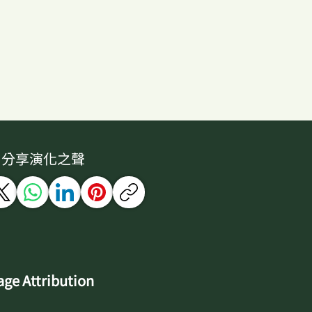
盜蛙（Pristimantis
zcortezi）
分享演化之聲
ge Attribution