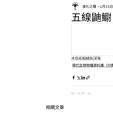
演化之聲
1月15日
五線鼬䲁（S
水也佑
輻鰭魚
深海
現代生物物種資料庫（付
相關文章