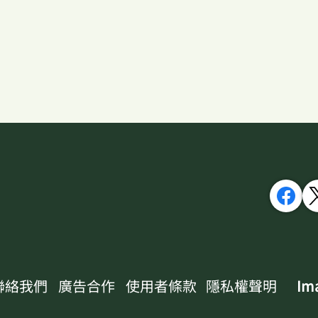
兜帽麗鶇（ Ptilorrhoa
努涅斯
urrissia）
nune
聯絡我們
廣告合作
使用者條款
隱私權聲明
Ima