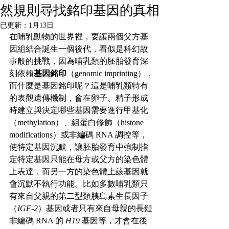
然規則尋找銘印基因的真相
已更新：
1月13日
在哺乳動物的世界裡，要讓兩個父方基
因組結合誕生一個後代，看似是科幻故
事般的挑戰，因為哺乳類的胚胎發育深
刻依賴
基因銘印
（genomic imprinting），
而什麼是基因銘印呢？這是哺乳類特有
的表觀遺傳機制，會在卵子、精子形成
時建立與決定哪些基因需要進行甲基化
（methylation）、組蛋白修飾（histone 
modifications）或非編碼 RNA 調控等，
使特定基因沉默，讓胚胎發育中強制指
定特定基因只能在母方或父方的染色體
上表達，而另一方的染色體上該基因就
會沉默不執行功能。比如多數哺乳類只
有來自父親的第二型類胰島素生長因子
（
IGF-2
）基因或者只有來自母親的長鏈
非編碼 RNA 的 
H19
 基因等，才會在後