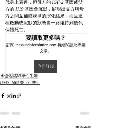
代身上表達，但母方的 
IGF-2
 基因或父
方的 
H19
 基因會沉默，顯現出父方與母
方之間互補或競爭的演化結果，而且這
種啟動或沉默的狀態會一路維持到後代
個體死亡。
要讀取更多嗎？
訂閱 thesoundofevolution.com 持續閱讀此專屬
文章。
立即訂閱
水也佑
銘印
單性生殖
現代生物科普（付費）
查看全部