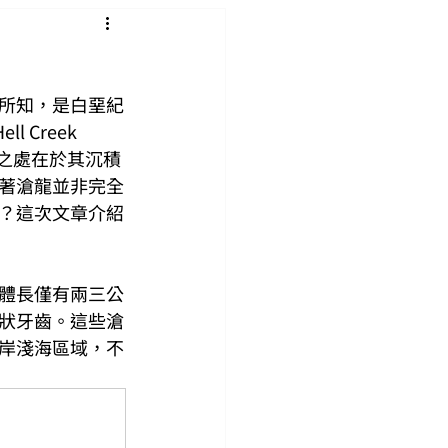
所知，是白堊紀
Creek 
特別之處在於其沉積
著滄龍並非完全
？這次文章介紹
體長僅有兩三公
狀牙齒。這些滄
岸淺海區域，不