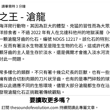
讀畢需時 3 分鐘
王 - 滄龍
海洋爬行動物，其因為巨大的體型、兇猛的習性而為大眾
食者。不過 2022 年有人在北達科他州的地獄溪層（Hell 
發現一顆滄龍牙齒的化石，編號 NDGS 12217。該化石的
，反而有著淡水生物甚至是陸生生物的化石，這或許代表
顆牙齒的主人是生存於淡水，還是偶爾才會進入淡水河流
討此一問題。
常多樣化的類群，不只有著十幾公尺長的巨獸，也有一些
擁有適合切割肉類的刀片狀牙齒，也有的是專門碎殼的球
態以此適應不同的生態環境，儘管大部分滄龍都生存在沿
發現滄龍化石正挑戰著傳統觀點。
要讀取更多嗎？
訂閱 thesoundofevolution.com 持續閱讀此專屬文章。