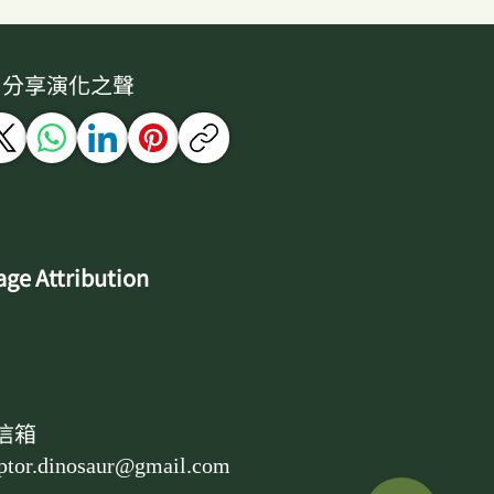
分享演化之聲
ge Attribution
信箱
ptor.dinosaur@gmail.com