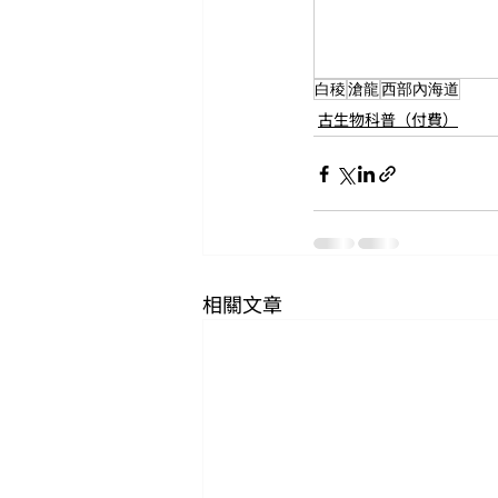
白稜
滄龍
西部內海道
古生物科普（付費）
相關文章