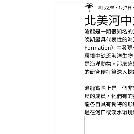
演化之聲
1月2日
北美河中之
滄龍是一類很知名的
晚期最具代表性的海洋掠
Formation）中
環境中缺乏海洋生物
是海洋動物。那麼這
的研究便打算深入探
滄龍實際上是一個非
尺的成員，牠們有的
龍各自具有獨特的形
過在河口或淡水環境