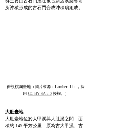
群主要由古石門溪在被古新店溪襲奪前
所沖積形成的古石門合成沖積扇組成。
俯視桃園臺地（圖片來源：Lambert Liu ，採
用 
CC BY-SA 2.0
 授權。）
大肚臺地
大肚臺地位於大甲溪與大肚溪之間，面
積約 145 平方公里，原為古大甲溪、古