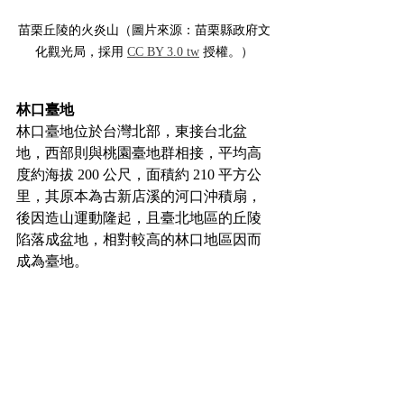
苗栗丘陵的火炎山（圖片來源：苗栗縣政府文
化觀光局，採用 
CC BY 3.0 tw
 授權。）
林口臺地
林口臺地位於台灣北部，東接台北盆
地，西部則與桃園臺地群相接，平均高
度約海拔 200 公尺，面積約 210 平方公
里，其原本為古新店溪的河口沖積扇，
後因造山運動隆起，且臺北地區的丘陵
陷落成盆地，相對較高的林口地區因而
成為臺地。