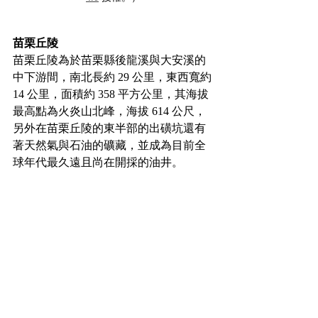
苗栗丘陵
苗栗丘陵為於苗栗縣後龍溪與大安溪的
中下游間，南北長約 29 公里，東西寬約 
14 公里，面積約 358 平方公里，其海拔
最高點為火炎山北峰，海拔 614 公尺，
另外在苗栗丘陵的東半部的出磺坑還有
著天然氣與石油的礦藏，並成為目前全
球年代最久遠且尚在開採的油井。