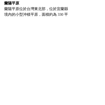
蘭陽平原
蘭陽平原位於台灣東北部，位於宜蘭縣
境內的小型沖積平原，面積約為 330 平
方公里，最初是由沖繩海槽撕裂台灣東
北部後，經蘭陽溪沖積而形成，整體呈
現近三角形。
自國際太空站拍攝的蘭陽溪流域，以及其下游
的蘭陽平原（圖片來源：Original frame: 
Samantha Cristoforetti/The Earth Science and 