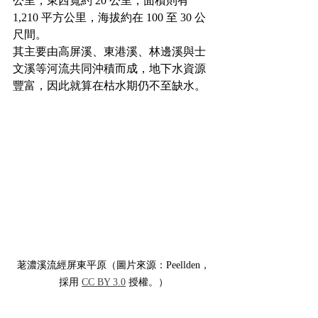
公里，東西寬約 20 公里，面積則有 
1,210 平方公里，海拔約在 100 至 30 公
尺間。
其主要由高屏溪、東港溪、林邊溪與士
文溪等河流共同沖積而成，地下水資源
豐富，因此就算在枯水期仍不至缺水。
荖濃溪流經屏東平原（圖片來源：Peellden，
採用 
CC BY 3.0
 授權。）