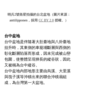
哨兵2號衛星拍攝的台北盆地（圖片來源：
anttilipponen，採用 
CC BY 2.0
 授權。）
台中盆地
台中盆地是伴隨著大肚臺地與八卦臺地
抬升時，其東側的車籠埔斷層與西側的
彰化斷層陷落而形成，因未完成被山巒
包圍，使整體呈現狹長的縱谷狀，因此
又被稱為台中縱谷。
台中盆地內部地形主要由烏溪、大里溪
與筏子溪等沖積出來的聯合沖積扇組
成，為台灣第一大盆地。