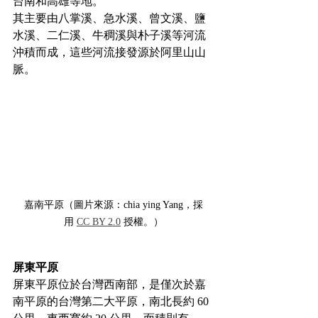
台南和高雄等地。
其主要由八掌溪、急水溪、曾文溪、鹽
水溪、二仁溪、牛稠溪與朴子溪等河流
沖積而成，這些河流接發源於阿里山山
脈。
嘉南平原（圖片來源：chia ying Yang，採
用 
CC BY 2.0
 授權。）
屏東平原
屏東平原位於台灣西南部，是僅次於嘉
南平原的台灣第二大平原，南北長約 60 