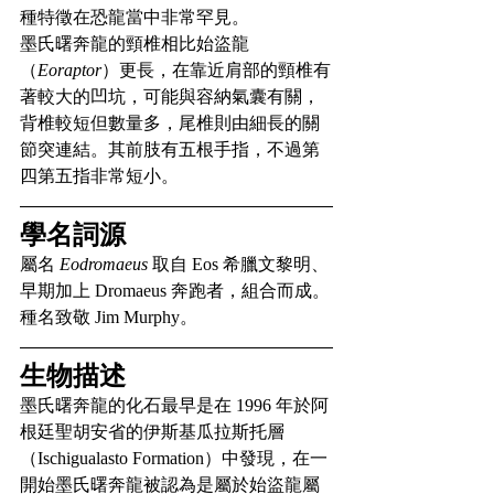
種特徵在恐龍當中非常罕見。
墨氏曙奔龍的頸椎相比始盜龍
（
Eoraptor
）更長，在靠近肩部的頸椎有
著較大的凹坑，可能與容納氣囊有關，
背椎較短但數量多，尾椎則由細長的關
節突連結。其前肢有五根手指，不過第
四第五指非常短小。
學名詞源
屬名 
Eodromaeus
 取自 Eos 希臘文黎明、
早期加上 Dromaeus 奔跑者，組合而成。
種名致敬 Jim Murphy。
生物描述
墨氏曙奔龍的化石最早是在 1996 年於阿
根廷聖胡安省的伊斯基瓜拉斯托層
（Ischigualasto Formation）中發現，在一
開始墨氏曙奔龍被認為是屬於始盜龍屬