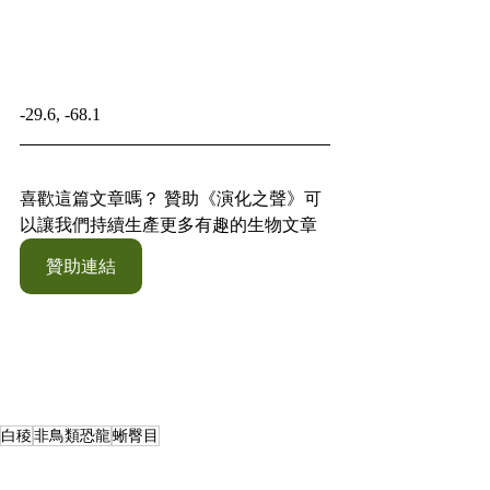
-29.6, -68.1
喜歡這篇文章嗎？ 贊助《演化之聲》可
以讓我們持續生產更多有趣的生物文章
贊助連結
白稜
非鳥類恐龍
蜥臀目
古生物資料庫