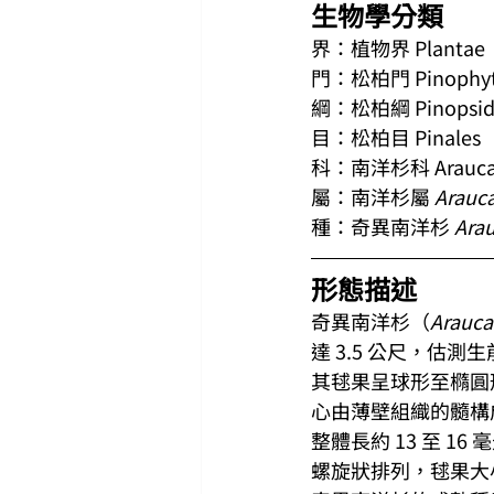
生物學分類
界：植物界 Plantae
門：松柏門 Pinophy
綱：松柏綱 Pinopsid
目：松柏目 Pinales
科：南洋杉科 Araucar
屬：南洋杉屬 
Arauca
種：奇異南洋杉 
Arau
形態描述
奇異南洋杉（
Araucar
達 3.5 公尺，估
其毬果呈球形至橢圓形
心由薄壁組織的髓構
整體長約 13 至 
螺旋狀排列，毬果大