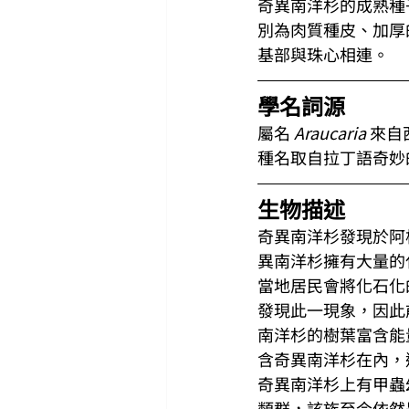
奇異南洋杉的成熟種子長約
別為肉質種皮、加厚
基部與珠心相連。
學名詞源
屬名 
Araucaria
 來自
種名取自拉丁語奇妙
生物描述
奇異南洋杉發現於阿
異南洋杉擁有大量的
當地居民會將化石化的毬
發現此一現象，因此前
南洋杉的樹葉富含能
含奇異南洋杉在內，
奇異南洋杉上有甲蟲幼
類群，該族至今依然