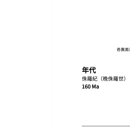
奇異南
年代
侏羅紀（晚侏羅世）
160 Ma