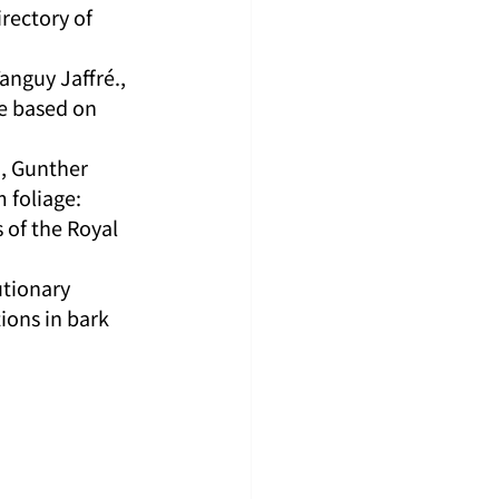
rectory of 
nguy Jaffré., 
e based on 
, Gunther 
 foliage: 
 of the Royal 
utionary 
ions in bark 