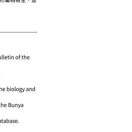
letin of the 
 
the biology and 
the Bunya 
atabase. 