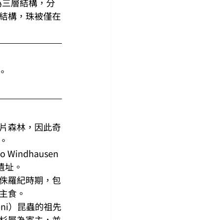
珠被為三層結構，分
結構，珠被僅在
。
片森林，因此奇
。
ndhausen 
遺址。
侏羅紀時期，包
主食。
ni）昆蟲的祖先
杉屬為寄主，並