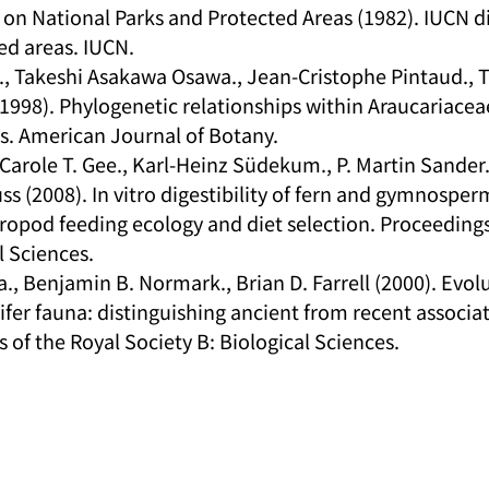
n National Parks and Protected Areas (1982). IUCN di
ed areas. IUCN.
., Takeshi Asakawa Osawa., Jean-Cristophe Pintaud., Ta
(1998). Phylogenetic relationships within Araucariacea
s. American Journal of Botany.
arole T. Gee., Karl-Heinz Südekum., P. Martin Sander.
s (2008). In vitro digestibility of fern and gymnosperm
uropod feeding ecology and diet selection. Proceedings
l Sciences.
., Benjamin B. Normark., Brian D. Farrell (2000). Evol
fer fauna: distinguishing ancient from recent associat
 of the Royal Society B: Biological Sciences.