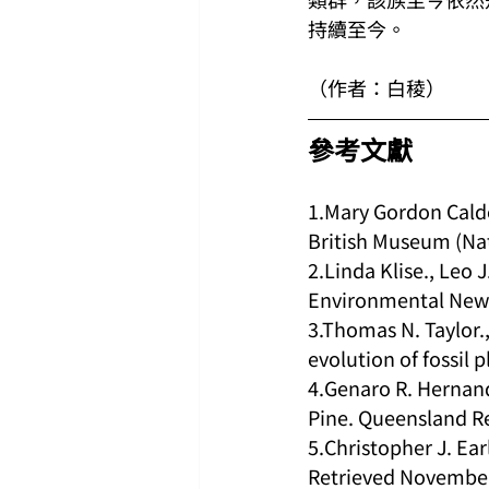
持續至今。
（作者：白稜）
參考文獻
1.Mary Gordon Calder
British Museum (Nat
2.Linda Klise., Leo 
Environmental New
3.Thomas N. Taylor.,
evolution of fossil 
4.Genaro R. Hernand
Pine. Queensland R
5.Christopher J. Ea
Retrieved Novembe