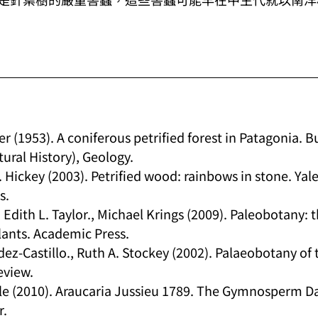
 (1953). A coniferous petrified forest in Patagonia. Bul
ural History), Geology.
J. Hickey (2003). Petrified wood: rainbows in stone. Yale
s.
 Edith L. Taylor., Michael Krings (2009). Paleobotany: 
plants. Academic Press.
ez-Castillo., Ruth A. Stockey (2002). Palaeobotany of 
eview.
rle (2010). Araucaria Jussieu 1789. The Gymnosperm D
r.