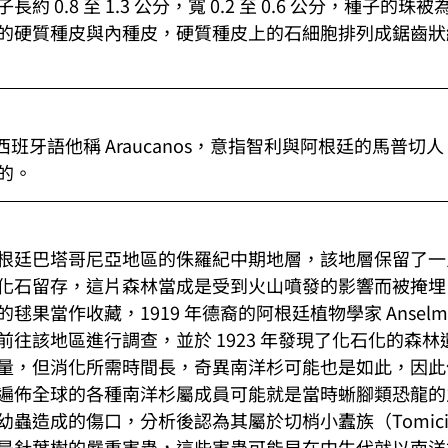
 0.8 至 1.3 公分，寬 0.2 至 0.6 公分，種子的
的硬質種皮與內種皮，硬質種皮上的石細胞排列成鋸齒狀
西班牙語他稱 Araucanos，意指智利與阿根廷的馬普切人
的。
根廷巴塔哥尼亞地區的侏羅紀中期地層，該地層保留了一
化石留存，這片森林當成是受到火山噴發的影響而被掩埋
果當作收藏，1919 年德裔的阿根廷植物學家 Anselmo Wi
往該地區進行調查，並於 1923 年發現了化石化的森林
量，但消化所需時間長，奇異南洋杉可能也是如此，因此
遍佈全球的各種南洋杉屬成員可能就是當時蜥腳類恐龍的
蟲造成的傷口，分析後認為其屬於切梢小蠹族（Tomici
是針葉樹的嚴重害蟲，這些害蟲可能早在中生代就以南洋