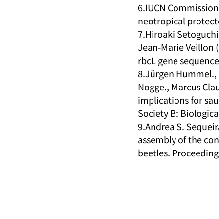
6.IUCN Commission o
neotropical protect
7.Hiroaki Setoguchi
Jean-Marie Veillon 
rbcL gene sequence
8.Jürgen Hummel., C
Nogge., Marcus Claus
implications for sa
Society B: Biologica
9.Andrea S. Sequeira
assembly of the coni
beetles. Proceedings