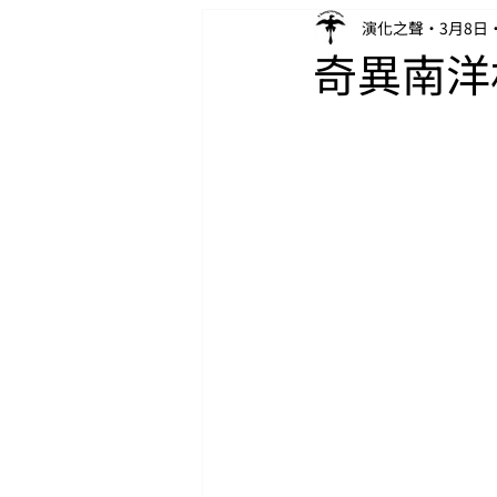
演化之聲
3月8日
奇異南洋杉（