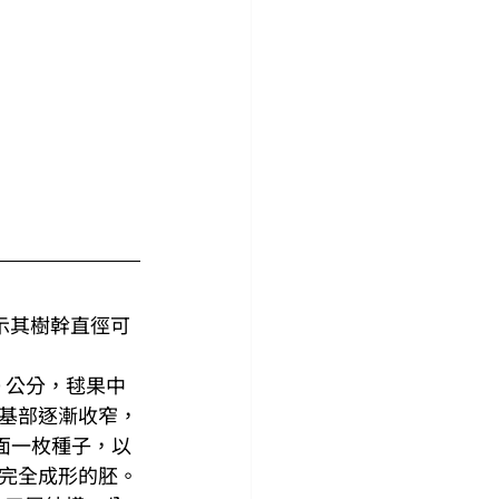
示其樹幹直徑可
0 公分，毬果中
基部逐漸收窄，
表面一枚種子，以
現完全成形的胚。