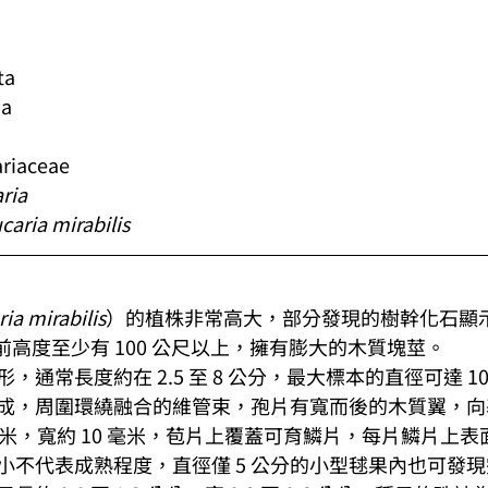
ta
a
iaceae
ria
caria mirabilis
ia mirabilis
）的植株非常高大，部分發現的樹幹化石顯
測生前高度至少有 100 公尺以上，擁有膨大的木質塊莖。
，通常長度約在 2.5 至 8 公分，最大標本的直徑可達 1
成，周圍環繞融合的維管束，孢片有寬而後的木質翼，向
16 毫米，寬約 10 毫米，苞片上覆蓋可育鱗片，每片鱗片上
小不代表成熟程度，直徑僅 5 公分的小型毬果內也可發