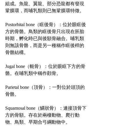
組成。魚龍、翼龍、部分恐龍都有發現
鞏膜環，而哺乳類則已無鞏膜環特徵。
Postorbital bone（眶後骨）：位於眼眶後
方的骨骼。鳥類的眶後骨只出現在胚胎
時期，孵化時已與後額骨融合。哺乳類
則無該骨骼，而是另一種稱作眶後桿的
骨骼結構。
Jugal bone（軛骨）：位於眼眶下方的骨
骼。在哺乳類中稱作顴骨。
Parietal bone（頂骨）：一對位於頭頂的
骨骼。
Squamosal bone（鱗狀骨）：連接頂骨下
方的骨額。存在於兩棲動物、爬行動
物、鳥類、早期合弓綱動物中。