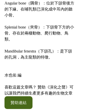
Angular bone（隅骨）：位於下頜骨後方
的下緣。在哺乳類已演化成中耳內的聽
小骨。
Splenial bone（夾骨）：下頜骨下方的小
骨。存在於兩棲動物、爬行動物、鳥
類。
Mandibular fenestra（下頜孔）：是下頜
的孔洞，為主龍類的特徵。
水也佑 編
喜歡這篇文章嗎？ 贊助《演化之聲》可
以讓我們持續生產更多有趣的生物文章
贊助連結