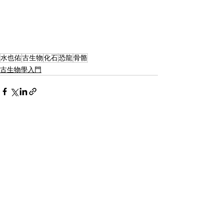
水也佑
古生物
化石
恐龍
骨骼
古生物學入門
相關文章
查看全部