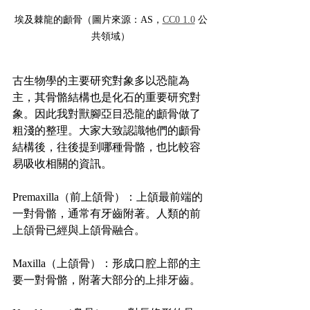
埃及棘龍的顱骨（圖片來源：AS，
CC0 1.0
 公
共領域）
古生物學的主要研究對象多以恐龍為
主，其骨骼結構也是化石的重要研究對
象。因此我對獸腳亞目恐龍的顱骨做了
粗淺的整理。大家大致認識牠們的顱骨
結構後，往後提到哪種骨骼，也比較容
易吸收相關的資訊。
Premaxilla（前上頜骨）：上頜最前端的
一對骨骼，通常有牙齒附著。人類的前
上頜骨已經與上頜骨融合。
Maxilla（上頜骨）：形成口腔上部的主
要一對骨骼，附著大部分的上排牙齒。