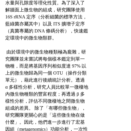
水量與孔隙度等理化性質。為了深入了
解牆面上微生物的組成，研究團隊使用 
16S rRNA 定序（分析細菌的標準方法，
藍綠菌亦屬其中）以及 ITS 擴增子定序
（真菌專屬的 DNA 條碼分析），快速鑑
定環境中的微生物類群。
 由於環境中的微生物種類極為龐雜，研
究團隊並未嘗試將每個樣本鑑定到單一
物種，而是將基因序列相似度達 97% 以
上的微生物歸為同一個 OTU（操作分類
單元），藉此進行後續統計分析。透過 
α 多樣性分析，研究人員比較單一微棲地
內微生物種類的豐富程度；再透過 β 多
樣性分析，評估不同微棲地之間微生物
組成的差異。 除了「有哪些微生物」，
研究團隊更關心的是「這些微生物在做
什麼」。因此，他們進一步進行了宏基
因組（metagenomics）功能分析，一次性