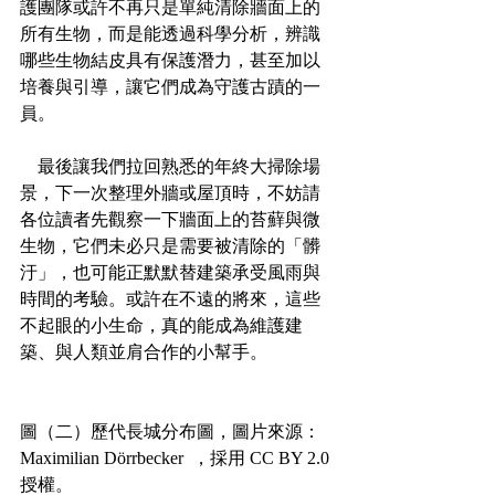
護團隊或許不再只是單純清除牆面上的
所有生物，而是能透過科學分析，辨識
哪些生物結皮具有保護潛力，甚至加以
培養與引導，讓它們成為守護古蹟的一
員。 
    最後讓我們拉回熟悉的年終大掃除場
景，下一次整理外牆或屋頂時，不妨請
各位讀者先觀察一下牆面上的苔蘚與微
生物，它們未必只是需要被清除的「髒
汙」，也可能正默默替建築承受風雨與
時間的考驗。或許在不遠的將來，這些
不起眼的小生命，真的能成為維護建
築、與人類並肩合作的小幫手。
圖（二）歷代長城分布圖，圖片來源：
Maximilian Dörrbecker  ，採用 CC BY 2.0 
授權。