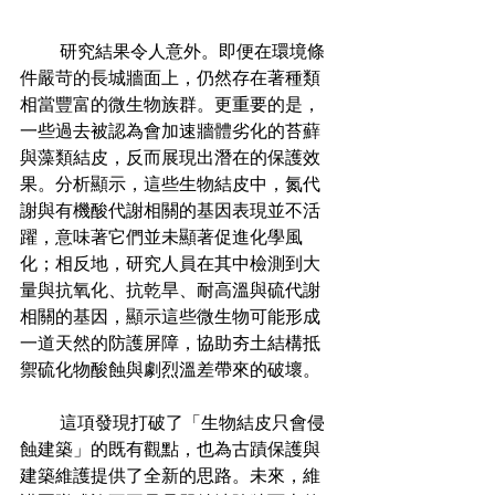
         研究結果令人意外。即便在環境條
件嚴苛的長城牆面上，仍然存在著種類
相當豐富的微生物族群。更重要的是，
一些過去被認為會加速牆體劣化的苔蘚
與藻類結皮，反而展現出潛在的保護效
果。分析顯示，這些生物結皮中，氮代
謝與有機酸代謝相關的基因表現並不活
躍，意味著它們並未顯著促進化學風
化；相反地，研究人員在其中檢測到大
量與抗氧化、抗乾旱、耐高溫與硫代謝
相關的基因，顯示這些微生物可能形成
一道天然的防護屏障，協助夯土結構抵
禦硫化物酸蝕與劇烈溫差帶來的破壞。
         這項發現打破了「生物結皮只會侵
蝕建築」的既有觀點，也為古蹟保護與
建築維護提供了全新的思路。未來，維