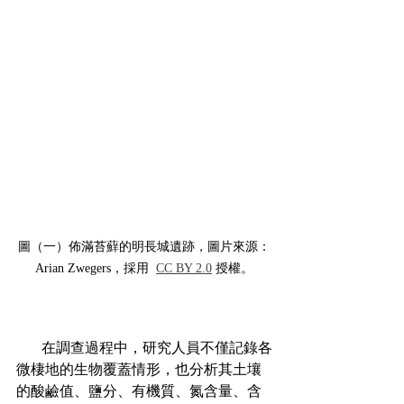
圖（一）佈滿苔蘚的明長城遺跡，圖片來源：
Arian Zwegers，採用  
CC BY 2.0
 授權。
       在調查過程中，研究人員不僅記錄各
微棲地的生物覆蓋情形，也分析其土壤
的酸鹼值、鹽分、有機質、氮含量、含