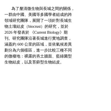
       為了釐清微生物與長城之間的關係，
一群由中國、美國等多國學者組成的跨
領域研究團隊，展開了一項針對長城生
物土壤結皮（biocrust）的研究，並於 
2026 年發表於 《Current Biology》期
刊。研究團隊沿著長城進行實地調查，
涵蓋約 600 公里的區域，並依氣候差異
劃分為六個樣區，進一步比較三種不同
的微棲地：裸露的夯土牆面、藍綠菌型
生物結皮，以及苔蘚型生物結皮。