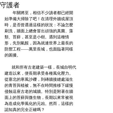
守護者
        年關將至，相信不少讀者都已經開
始準備大掃除了吧！在清理外牆或屋頂
時，是否曾遇過這樣的狀況：不論怎麼
刷洗，牆面上總會冒出頑強的真菌、藻
類、苔蘚，甚至是小樹。遇到這種情
形，先別氣餒，因為就連世界上最長的
防禦工程——萬里長城，也面臨著同樣
的困擾。
       就和所有古老建築一樣，長城自明代
建造以來，便長期承受各種風化壓力。
從塞北的寒風沙礫，到磚牆接縫處滋生
的青苔與植被，無不在時間推移下緩慢
侵蝕這座古老的城牆。特別是附著在牆
面上的苔蘚與微生物，長期以來常被視
為造成化學風化的元凶。然而，這樣的
認知真的完全正確嗎？