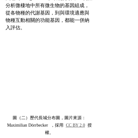
分析微棲地中所有微生物的基因組成，
從各物種的代謝基因，到與環境適應與
物種互動相關的功能基因，都能一併納
入評估。
圖（二）歷代長城分布圖，圖片來源：
Maximilian Dörrbecker  ，採用  
CC BY 2.0
  授
權。