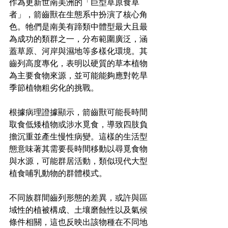
作為更新世南美洲的「巨型草原食草
者」，箭齒獸在生態系中扮演了核心角
色。牠們是南美有蹄類中體型最大且最
為成功的類群之一，分布範圍廣泛，涵
蓋草原、河岸與濕地等多樣化環境。其
齒列高度專化，表明以硬質的草本植物
為主要食物來源，並可能能夠應對乾旱
季節植物粗劣化的挑戰。
根據病理證據顯示，箭齒獸可能長時間
取食低矮植物或涉水覓食，導致四肢負
擔沉重並產生慢性病變。這樣的生活型
態意味著其需要長時間移動以尋覓食物
與水源，可能群居活動，類似現代大型
植食哺乳動物的群體模式。
不同族群間齒列形態的差異，或許與區
域性的植被構成、土壤磨蝕性以及氣候
條件相關，這也反映出該物種在不同地