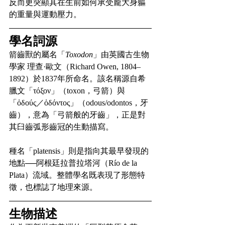
反而更突顯其在生前如何承受龐大身軀
的重量與運動壓力。
學名詞源
箭齒獸的屬名「
Toxodon
」由英國古生物
學家 理查·歐文（Richard Owen, 1804–
1892）於1837年所命名。該名稱源自希
臘文「τόξον」（toxon，弓箭）與
「ὀδούς／ὀδόντος」（odous/odontos，牙
齒），意為「弓箭般的牙齒」，正是對
其臼齒弧形齒冠的生動描寫。
種名「platensis」則是指向其最早發現的
地點──阿根廷拉普拉塔河（Río de la 
Plata）流域。整體學名既表現了形態特
徵，也標誌了地理來源。
生物描述