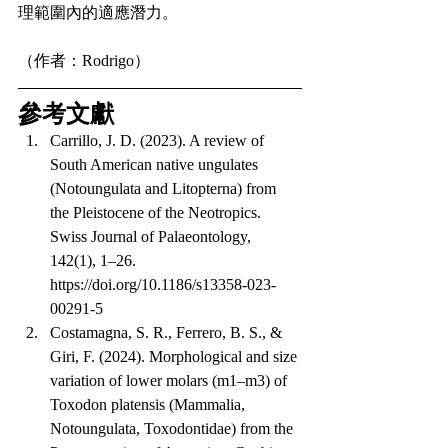
理範圍內的適應潛力。
（作者：Rodrigo）
參考文獻
Carrillo, J. D. (2023). A review of 
South American native ungulates 
(Notoungulata and Litopterna) from 
the Pleistocene of the Neotropics. 
Swiss Journal of Palaeontology, 
142(1), 1–26. 
https://doi.org/10.1186/s13358-023-
00291-5
Costamagna, S. R., Ferrero, B. S., & 
Giri, F. (2024). Morphological and size 
variation of lower molars (m1–m3) of 
Toxodon platensis (Mammalia, 
Notoungulata, Toxodontidae) from the 