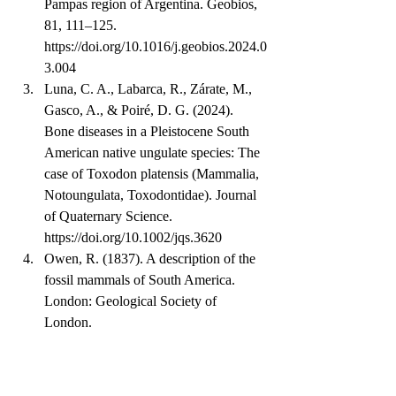
Pampas region of Argentina. Geobios, 
81, 111–125. 
https://doi.org/10.1016/j.geobios.2024.0
3.004
Luna, C. A., Labarca, R., Zárate, M., 
Gasco, A., & Poiré, D. G. (2024). 
Bone diseases in a Pleistocene South 
American native ungulate species: The 
case of Toxodon platensis (Mammalia, 
Notoungulata, Toxodontidae). Journal 
of Quaternary Science. 
https://doi.org/10.1002/jqs.3620
Owen, R. (1837). A description of the 
fossil mammals of South America. 
London: Geological Society of 
London.