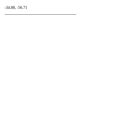
-34.88, -56.71
喜歡這篇文章嗎？ 贊助《演化之聲》可
以讓我們持續生產更多有趣的生物文章
贊助連結
Rodrigo
其他真獸類
古生物資料庫