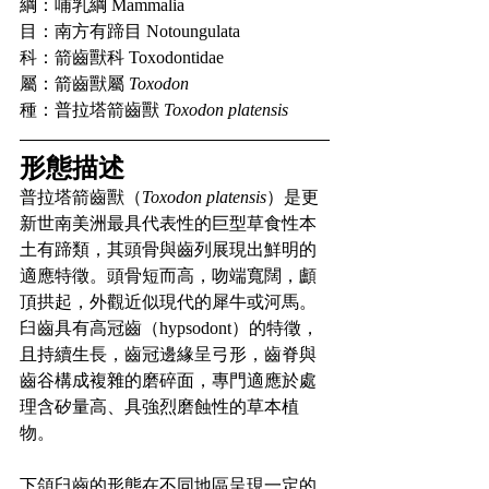
綱：哺乳綱 Mammalia
目：南方有蹄目 Notoungulata
科：箭齒獸科 Toxodontidae
屬：箭齒獸屬
 Toxodon
種：普拉塔箭齒獸 
Toxodon platensis
形態描述
普拉塔箭齒獸（
Toxodon platensis
）是更
新世南美洲最具代表性的巨型草食性本
土有蹄類，其頭骨與齒列展現出鮮明的
適應特徵。頭骨短而高，吻端寬闊，顱
頂拱起，外觀近似現代的犀牛或河馬。
臼齒具有高冠齒（hypsodont）的特徵，
且持續生長，齒冠邊緣呈弓形，齒脊與
齒谷構成複雜的磨碎面，專門適應於處
理含矽量高、具強烈磨蝕性的草本植
物。
下頜臼齒的形態在不同地區呈現一定的