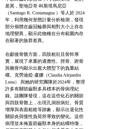
差異，聖地亞哥·科斯塔馬尼亞
（Santiago R. Costamagna ）等人於 2024 
年，利用幾何形態計量分析檢測，發現
部分個體在齒冠輪廓與相對大小上存在
地理變異，顯示此物種在分布範圍內存
在顯著的族群差異。
在顱後骨骼方面，四肢粗壯且骨幹厚
實，展現了承重的適應性。脛骨、跗骨
與腕骨均顯示出龐大體型下的負重結
構。克勞迪婭·盧娜（Claudia Alejandra 
Luna） 與她的研究團隊於2024年，整理
許多有關箭齒獸多具標本的骨病理紀
錄。該團隊發現，這在這些化石的關節
與四肢骨骼上，出現孔洞狀病灶、骨質
增厚與表面粗糙等跡象，顯示出退化性
關節炎與慢性負荷所導致的變化。這些
病理並未掩蓋箭齒獸本身的結構特徵，