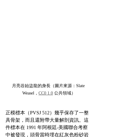
月亮谷始盜龍的身長（圖片來源：Slate 
Weasel，
CC0 1.0
 公共領域）
正模標本（PVSJ 512）幾乎保存了一整
具骨架，而且還附帶大量解剖資訊。這
件標本在 1991 年阿根廷-美國聯合考察
中被發現，頭骨當時埋在紅灰色粉砂岩