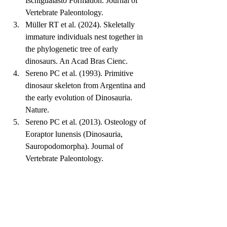
Ischigualasto Formation. Journal of 
Vertebrate Paleontology.
Müller RT et al. (2024). Skeletally 
immature individuals nest together in 
the phylogenetic tree of early 
dinosaurs. An Acad Bras Cienc.
Sereno PC et al. (1993). Primitive 
dinosaur skeleton from Argentina and 
the early evolution of Dinosauria. 
Nature.
Sereno PC et al. (2013). Osteology of 
Eoraptor lunensis (Dinosauria, 
Sauropodomorpha). Journal of 
Vertebrate Paleontology.