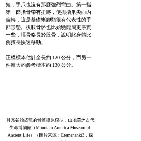
短，手爪也沒有那麼強烈彎曲。第一指
第一節指骨帶有扭轉，使拇指爪尖向內
偏轉，這是基礎蜥腳類很有代表性的手
部形態。後肢骨骼也比始馳龍屬更厚實
一些，脛骨略長於股骨，說明此身體比
例擅長快速移動。
正模標本估計全長約 120 公分，而另一
件較大的參考標本約 130 公分。
月亮谷始盜龍的骨骼復原模型，山地美洲古代
生命博物館（Mountain America Museum of 
Ancient Life）（圖片來源：Etemenanki3，採