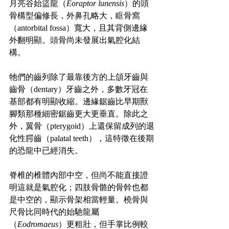
月亮谷始盜龍（
Eoraptor lunensis
）的頭
骨構型偏修長，外鼻孔略大，眶骨窩
（antorbital fossa）寬大，且其背側邊緣
外翻明顯。頭骨尚未發展出氣腔化結
構。
牠們的齒列除了最靠後方的上頜牙齒與
齒骨（dentary）牙齒之外，多數牙冠在
基部都有明顯收縮。邊緣鋸齒比早期獸
腳類那種細密鋸齒更大更垂直。除此之
外，翼骨（pterygoid）上還保留成列的退
化性腭齒（palatal teeth），這特徵在後期
的恐龍中已經消失。
脊椎的椎體內部中空，但尚不能直接證
明這就是氣腔化；四肢骨骼的骨幹也都
是中空的，顯示骨架相當輕量。橈骨與
尺骨比同時代的始馳龍屬
（
Eodromaeus
）更粗壯，但手掌比例較