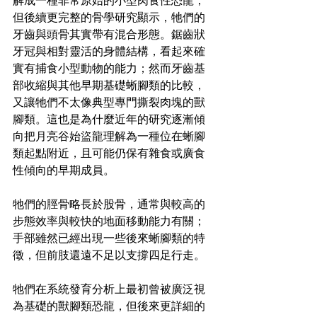
解成一種非常原始的小型肉食性恐龍；
但後續更完整的骨學研究顯示，牠們的
牙齒與頭骨其實帶有混合形態。鋸齒狀
牙冠與相對靈活的身體結構，看起來確
實有捕食小型動物的能力；然而牙齒基
部收縮與其他早期基礎蜥腳類的比較，
又讓牠們不太像典型專門撕裂肉塊的獸
腳類。這也是為什麼近年的研究逐漸傾
向把月亮谷始盜龍理解為一種位在蜥腳
類起點附近，且可能仍保有雜食或廣食
性傾向的早期成員。
牠們的脛骨略長於股骨，通常與較高的
步態效率與較快的地面移動能力有關；
手部雖然已經出現一些後來蜥腳類的特
徵，但前肢還遠不足以支撐四足行走。
牠們在系統發育分析上最初曾被廣泛視
為基礎的獸腳類恐龍，但後來更詳細的