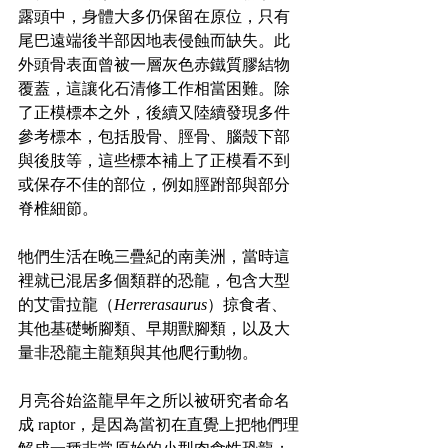
露頭中，身體大多仍保留在原位，只有
尾巴遠端後半部因地表侵蝕而缺失。此
外頭骨表面曾被一層灰色赤鐵質膠結物
覆蓋，這讓化石清修工作相當困難。除
了正模標本之外，後續又陸續發現多件
參考標本，包括股骨、脛骨、腦殼下部
與後肢等，這些標本補上了正模看不到
或保存不佳的部位，例如脛跗部與部分
脊椎細節。
牠們生活在晚三疊紀的南美洲，當時這
裡就已混居多個類群的恐龍，包含大型
的艾雷拉龍（
Herrerasaurus
）掠食者、
其他基礎蜥腳類、早期獸腳類，以及大
量非恐龍主龍類與其他爬行動物。
月亮谷始盜龍早年之所以被研究者命名
成 raptor，是因為當初在直覺上把牠們理