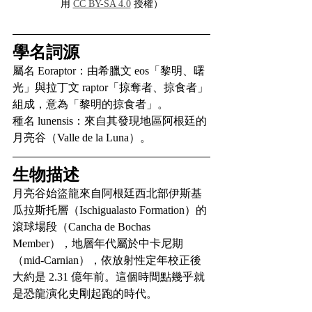
用 
CC BY-SA 4.0
 授權）
學名詞源
屬名 Eoraptor：由希臘文 eos「黎明、曙
光」與拉丁文 raptor「掠奪者、掠食者」
組成，意為「黎明的掠食者」。
種名 lunensis：來自其發現地區阿根廷的
月亮谷（Valle de la Luna）。
生物描述
月亮谷始盜龍來自阿根廷西北部伊斯基
瓜拉斯托層（Ischigualasto Formation）的
滾球場段（Cancha de Bochas 
Member），地層年代屬於中卡尼期
（mid-Carnian），依放射性定年校正後
大約是 2.31 億年前。這個時間點幾乎就
是恐龍演化史剛起跑的時代。