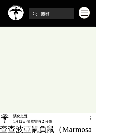
演化之聲
1月12日
讀畢需時 2 分鐘
查查波亞鼠負鼠（Marmosa