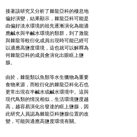
接著該研究又分析了棘龍亞科的棲息地
偏好演變，結果顯示，棘龍亞科可能是
由偏好淡水環境的祖先逐漸演化為能適
應鹹水與半鹹水環境的類群，到了激龍
與棘龍等較衍化成員出現時可能已經可
以適應高鹽度環境，這也就可以解釋為
何棘龍亞科的成員會演化出眼眶上鹽
腺。
由於，棘龍類以魚類等水生獵物為重要
食物來源，而較衍化的棘龍亞科化石也
更常出現在半鹹水或鹹水環境中。這與
現代鳥類的情況相似，生活環境鹽度越
高，越容易演化出發達的眶上鹽腺，因
此研究人員認為棘龍亞科鹽腺位置的改
變，可能與適應高鹽度環境有關。