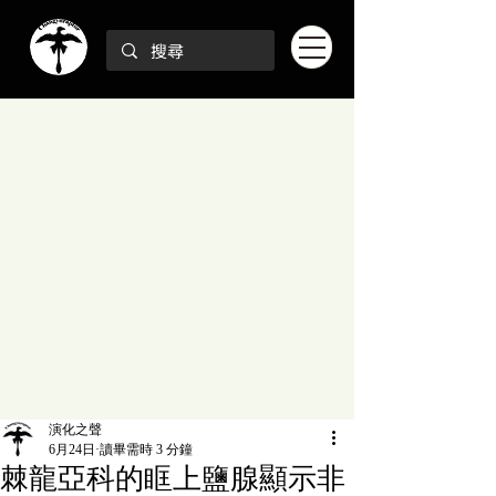
演化之聲
6月24日
讀畢需時 3 分鐘
棘龍亞科的眶上鹽腺顯示非