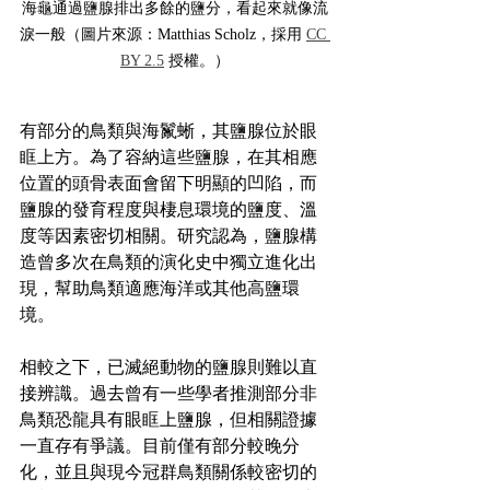
海龜通過鹽腺排出多餘的鹽分，看起來就像流
淚一般（圖片來源：Matthias Scholz，採用 
CC 
BY 2.5
 授權。）
有部分的鳥類與海鬣蜥，其鹽腺位於眼
眶上方。為了容納這些鹽腺，在其相應
位置的頭骨表面會留下明顯的凹陷，而
鹽腺的發育程度與棲息環境的鹽度、溫
度等因素密切相關。研究認為，鹽腺構
造曾多次在鳥類的演化史中獨立進化出
現，幫助鳥類適應海洋或其他高鹽環
境。
相較之下，已滅絕動物的鹽腺則難以直
接辨識。過去曾有一些學者推測部分非
鳥類恐龍具有眼眶上鹽腺，但相關證據
一直存有爭議。目前僅有部分較晚分
化，並且與現今冠群鳥類關係較密切的