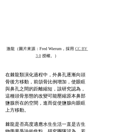
激龍（圖片來源：Fred Wierum，採用 
CC BY 
3.0
 授權。）
在棘龍類演化過程中，外鼻孔逐漸向頭
骨後方移動，前頜骨比例增加，使眼眶
與鼻孔之間的距離縮短，該研究認為，
這種頭骨形態的改變可能壓縮原本鼻部
鹽腺所在的空間，進而促使鹽腺向眼眶
上方移動。
棘龍是否高度適應水生生活一直是古生
物學界爭論的焦點。研究團隊認為，若