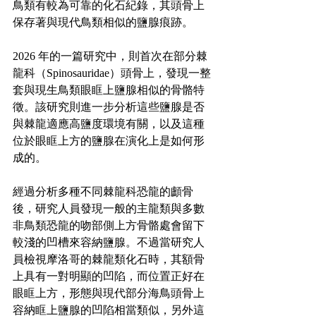
鳥類有較為可靠的化石紀錄，其頭骨上
保存著與現代鳥類相似的鹽腺痕跡。
2026 年的一篇研究中，則首次在部分棘
龍科（Spinosauridae）頭骨上，發現一整
套與現生鳥類眼眶上鹽腺相似的骨骼特
徵。該研究則進一步分析這些鹽腺是否
與棘龍適應高鹽度環境有關，以及這種
位於眼眶上方的鹽腺在演化上是如何形
成的。
經過分析多種不同棘龍科恐龍的顱骨
後，研究人員發現一般的主龍類與多數
非鳥類恐龍的吻部側上方骨骼處會留下
較淺的凹槽來容納鹽腺。不過當研究人
員檢視摩洛哥的棘龍類化石時，其額骨
上具有一對明顯的凹陷，而位置正好在
眼眶上方，形態與現代部分海鳥頭骨上
容納眶上鹽腺的凹陷相當類似，另外這