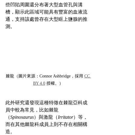
些凹陷周圍還分布著大型血管孔與溝
槽，顯示此區域可能具有豐富的血液流
通，支持該處曾存在大型眶上鹽腺的推
測。
棘龍（圖片來源：Connor Ashbridge，採用 
CC 
BY 4.0
 授權。）
此外研究還發現這種特徵在棘龍亞科成
員中較為常見，比如棘龍
（
Spinosaurus
）與激龍（
Irritator
）等，
而在其他棘龍科成員上則不存在相關構
造。