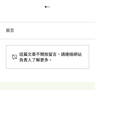
留言
這篇文章不開放留言。請連絡網站
果糖轉甘油醛-3-磷酸途徑
丙酮酸轉乙醇的
負責人了解更多。
（Fructose to
（酵母菌）（Pyruv
glyceraldehyde 3-
ethanol）
phosphate）