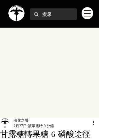
演化之聲
2月27日
讀畢需時 0 分鐘
甘露糖轉果糖-6-磷酸途徑