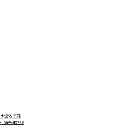
水也佑半篇
生物合成路徑