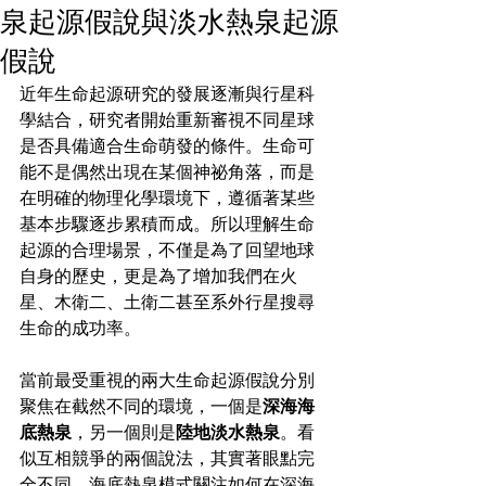
泉起源假說與淡水熱泉起源
假說
近年生命起源研究的發展逐漸與行星科
學結合，研究者開始重新審視不同星球
是否具備適合生命萌發的條件。生命可
能不是偶然出現在某個神祕角落，而是
在明確的物理化學環境下，遵循著某些
基本步驟逐步累積而成。所以理解生命
起源的合理場景，不僅是為了回望地球
自身的歷史，更是為了增加我們在火
星、木衛二、土衛二甚至系外行星搜尋
生命的成功率。
當前最受重視的兩大生命起源假說分別
聚焦在截然不同的環境，一個是
深海海
底熱泉
，另一個則是
陸地淡水熱泉
。看
似互相競爭的兩個說法，其實著眼點完
全不同。海底熱泉模式關注如何在深海