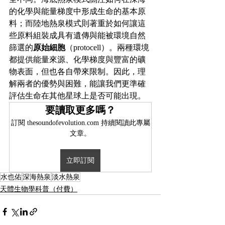
的化學與能量梯度中形成生命的基本原
料；而陸地熱泉模式則著重於如何讓這
些原料組裝成具有遺傳與能被環境自然
篩選的
原始細胞
（protocell）。兩種環境
都提供能量來源、化學梯度與豐富的礦
物表面，但也各自帶來限制。因此，理
解兩者的優勢與困難，能讓我們更準確
評估生命在其他星球上是否可能出現。
要讀取更多嗎？
訂閱 thesoundofevolution.com 持續閱讀此專屬
文章。
立即訂閱
水也佑
深海熱泉
淡水熱泉
天體生物學科普（付費）