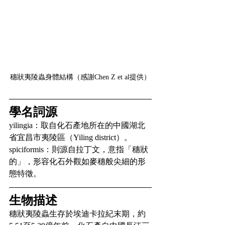
穗狀夷陵蟲身體結構（感謝Chen Z et al提供）
學名詞源
yilingia：取自化石產地所在的中國湖北
省宜昌市夷陵區（Yiling district）。
spiciformis：則源自拉丁文，意指「穗狀
的」，形容化石外觀如麥穗般尖細的形
態特徵。
生物描述
穗狀夷陵蟲生存於埃迪卡拉紀末期，約