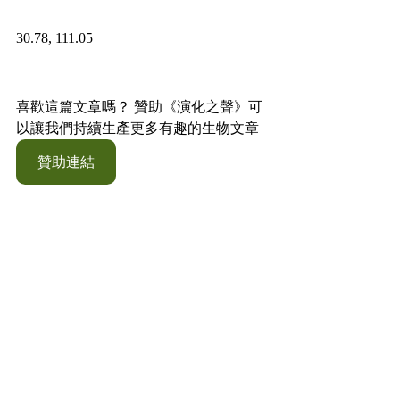
30.78, 111.05
喜歡這篇文章嗎？ 贊助《演化之聲》可
以讓我們持續生產更多有趣的生物文章
贊助連結
水也佑
其他無脊椎動物
古生物資料庫