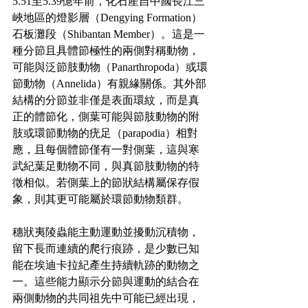
5.51至5.39億年前，化石產自中國長江三
峽地區的燈影層（Dengying Formation）
石板灘段（Shibantan Member）。這是一
種分節且具體節極性的兩側對稱動物，
可能與泛節肢動物（Panarthropoda）或環
節動物（Annelida）有親緣關係。其外部
結構的分節並非僅是表面環紋，而是真
正的體節化，側葉可能與節肢動物的附
肢或環節動物的疣足（parapodia）相對
應，且每個體節僅有一對側葉，這與寒
武紀葉足動物不同，與真節肢動物的特
徵相似。若側葉上的節狀結構屬保存假
象，則其更可能屬於環節動物類群。
穗狀夷陵蟲能主動運動並擾動沉積物，
留下長而連續的爬行痕跡，是少數已知
能在埃迪卡拉紀產生持續軌跡的動物之
一。這些能力顯示分節與運動的結合在
兩側動物的共同祖先中可能已經出現，