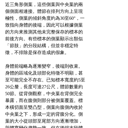
近三角形側葉，這些側葉與中央葉的兩
個側面相連接。體節在排列方向上呈現
極性，側葉的傾斜角度約為30至60°，一
致指向身體的後端，因此可以根據側葉
的方向來推測其他未完整保存的標本的
前後方向。有些標本的側葉顯示出類似
「節肢」的分段結構，但並非穩定特
徵，不排除是保存造成的假象。
身體前端略為逐漸變窄，後端則收束。
身體的區域化及頭部化特徵不明顯，甚
至可能完全不存在。已知標本寬度約5至
26公釐，長度可達27公尺，體節數量約
50節。從背側觀察，中央葉在背側完全
暴露，而在腹側則部分被側葉覆蓋。標
本橫切面呈雙凸型，側葉向腹側內收於
中央葉之下，形成一定的背腹分化。側
葉的大小從頭部至尾部方向逐漸增加，
與體寬變化趨勢一致，但在後端末段體