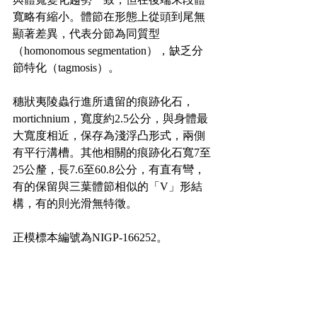
寬略有縮小。體節在形態上從頭到尾無
顯著差異，代表分節為同質型
（homonomous segmentation），缺乏分
節特化（tagmosis）。
穗狀夷陵蟲行進所遺留的痕跡化石，
mortichnium，寬度約2.5公分，與身體最
大寬度相近，保存為淺浮凸形式，兩側
有平行溝槽。其他相關的痕跡化石寬7至
25公釐，長7.6至60.8公分，有直有彎，
有的保留與三葉體節相似的「V」形結
構，有的則光滑無特徵。
正模標本編號為NIGP-166252。