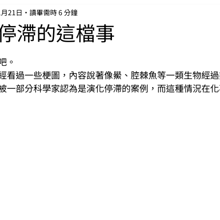
1月21日
讀畢需時 6 分鐘
停滯的這檔事
吧。
經看過一些梗圖，內容說著像鱟、腔棘魚等一類生物經過
被一部分科學家認為是演化停滯的案例，而這種情況在化