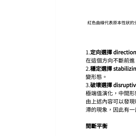
紅色曲線代表原本性狀的
1.
定向選擇 directiona
在這個方向不斷前進
2.
穩定選擇 stabilizing
變形態。
3.
破壞選擇 disruptive
極端值演化，中間形
由上述內容可以發現
滯的現象，因此有一
間斷平衡