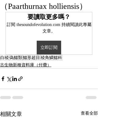
（Paarthurnax holliensis）
要讀取更多嗎？
訂閱 thesoundofevolution.com 持續閱讀此專屬
文章。
立即訂閱
白稜
偽鱷類
鱷形超目
稜角鱗鱷科
古生物新種資料庫（付費）
相關文章
查看全部