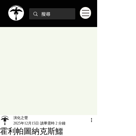
演化之聲
2025年12月15日
讀畢需時 2 分鐘
霍利帕圖納克斯鱷