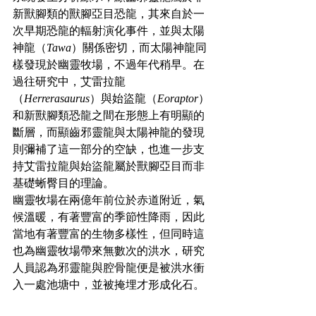
新獸腳類的獸腳亞目恐龍，其來自於一
次早期恐龍的輻射演化事件，並與太陽
神龍（
Tawa
）關係密切，而太陽神龍同
樣發現於幽靈牧場，不過年代稍早。在
過往研究中，艾雷拉龍
（
Herrerasaurus
）與始盜龍（
Eoraptor
）
和新獸腳類恐龍之間在形態上有明顯的
斷層，而顯齒邪靈龍與太陽神龍的發現
則彌補了這一部分的空缺，也進一步支
持艾雷拉龍與始盜龍屬於獸腳亞目而非
基礎蜥臀目的理論。
幽靈牧場在兩億年前位於赤道附近，氣
候溫暖，有著豐富的季節性降雨，因此
當地有著豐富的生物多樣性，但同時這
也為幽靈牧場帶來無數次的洪水，研究
人員認為邪靈龍與腔骨龍便是被洪水衝
入一處池塘中，並被掩埋才形成化石。