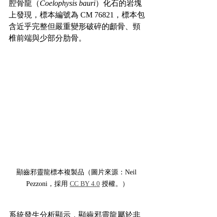
腔骨龍（
Coelophysis bauri
）化石的岩塊
上發現，標本編號為 CM 76821，標本包
含近乎完整但嚴重變形破碎的顱骨、頸
椎前端與少部分肋骨。
顯齒邪靈龍標本複製品（圖片來源：Neil 
Pezzoni，採用 
CC BY 4.0
 授權。）
系統發生分析顯示，顯齒邪靈龍屬於非