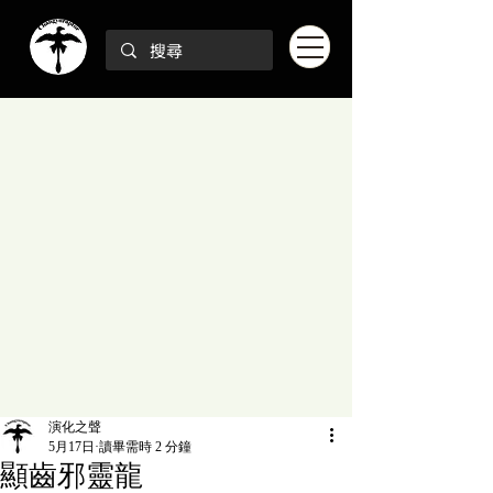
演化之聲
5月17日
讀畢需時 2 分鐘
顯齒邪靈龍