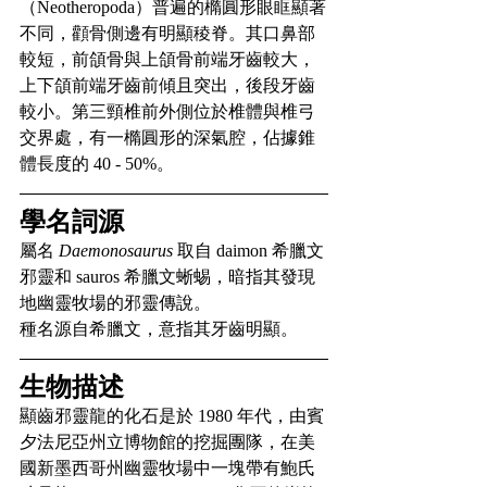
（Neotheropoda）普遍的橢圓形眼眶顯著
不同，顴骨側邊有明顯稜脊。其口鼻部
較短，前頜骨與上頜骨前端牙齒較大，
上下頜前端牙齒前傾且突出，後段牙齒
較小。第三頸椎前外側位於椎體與椎弓
交界處，有一橢圓形的深氣腔，佔據錐
體長度的 40 - 50%。
學名詞源
屬名 
Daemonosaurus
 取自 daimon 希臘文
邪靈和 sauros 希臘文蜥蜴，暗指其發現
地幽靈牧場的邪靈傳說。
種名源自希臘文，意指其牙齒明顯。
生物描述
顯齒邪靈龍的化石是於 1980 年代，由賓
夕法尼亞州立博物館的挖掘團隊，在美
國新墨西哥州幽靈牧場中一塊帶有鮑氏