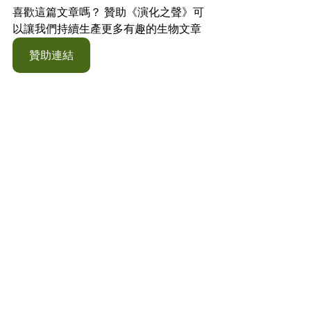
喜歡這篇文章嗎？ 贊助《演化之聲》可
以讓我們持續生產更多有趣的生物文章
贊助連結
白稜
非鳥類恐龍
蜥臀目
古生物資料庫
相關文章
查看全部