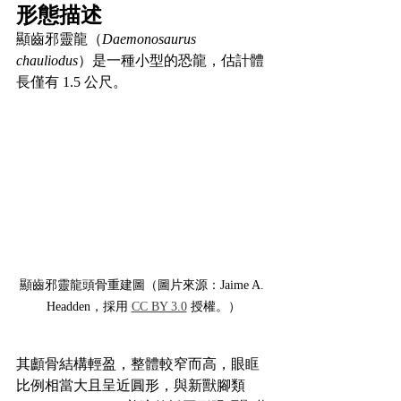
形態描述
顯齒邪靈龍（
Daemonosaurus 
chauliodus
）是一種小型的恐龍，估計體
長僅有 1.5 公尺。
顯齒邪靈龍頭骨重建圖（圖片來源：Jaime A. 
Headden，採用 
CC BY 3.0
 授權。）
其顱骨結構輕盈，整體較窄而高，眼眶
比例相當大且呈近圓形，與新獸腳類