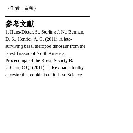
（作者：白稜）
參考文獻
1. Hans-Dieter, S., Sterling J. N., Berman, 
D. S., Henrici, A. C. (2011). A late-
surviving basal theropod dinosaur from the 
latest Triassic of North America. 
Proceedings of the Royal Society B.
2. Choi, C.Q. (2011). T. Rex had a toothy 
ancestor that couldn't cut it. Live Science.