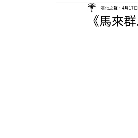
演化之聲
4月17日
《馬來群