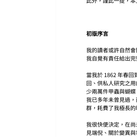
此外，謹此一提，本
初版序言
我的讀者或許自然會
我自覺有責任給出完
當我於 1862 
回、供私人研究之用
少兩萬件甲蟲與蝴蝶
我已多年未曾見過，
群，耗費了我極長的
我很快便決定，在尚
見端倪、關於變異與