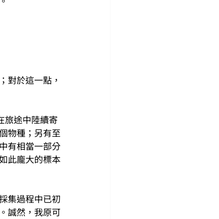
。
；對於這一點，
我在旅途中陸續寄
個物種；另有至
中有相當一部分
如此龐大的標本
採集過程中已初
。誠然，我原可