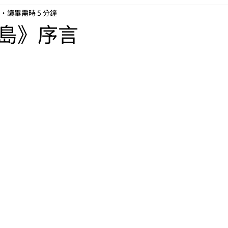
讀畢需時 5 分鐘
島》序言