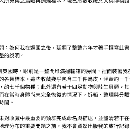
人所蒐集之鳥類與蝴蝶標本，現已悉數收藏於大英博物館
問：為何我在返國之後，延遲了整整六年才著手撰寫此書
整的說明。
年春回到英國時，眼前是一整間堆滿運輸箱的房間，裡面裝著
的各類標本。這些收藏幾乎包含三千件鳥皮，涵蓋約一千
，約七千個物種；此外還有若干四足動物與陸生貝類。其
而在當時身體尚未完全恢復的情況下，拆箱、整理與分類
時間。
未對收藏中最重要的類群完成命名與描述，並釐清若干在
地理分布的重要問題之前，我不會貿然出版我的旅行記錄