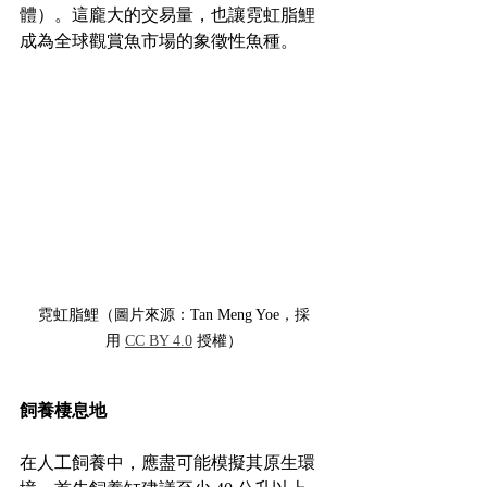
體）。這龐大的交易量，也讓霓虹脂鯉
成為全球觀賞魚市場的象徵性魚種。
霓虹脂鯉（圖片來源：Tan Meng Yoe，採
用 
CC BY 4.0
 授權）
飼養棲息地
在人工飼養中，應盡可能模擬其原生環