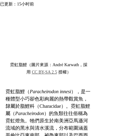
已更新：
15小时前
霓虹脂鯉（圖片來源：André Karwath，採
用 
CC BY-SA 2.5
 授權）
霓虹脂鯉（
Paracheirodon innesi
），是一
種體型小巧卻色彩絢麗的熱帶觀賞魚，
隸屬於脂鯉科（Characidae）。霓虹脂鯉
屬（
Paracheirodon
）的魚類往往俗稱為
霓虹燈魚。牠們原生於南美洲亞馬遜河
流域的黑水與清水溪流，分布範圍涵蓋
哥倫比亞東南部、祕魯東部以及巴西西