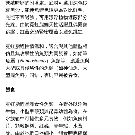
繁殖時卵的附著處。底材可選用深色砂
或黑沙，能使魚體色澤更為對比鮮明。
光照不宜過強，可用漂浮植物遮蔽部分
光線。由於霓虹脂鯉天性活躍且偶爾會
跳躍，缸蓋必須緊密覆蓋以避免跳缸。
霓虹脂鯉性情溫和，適合與其他體型相
仿且無攻擊性的魚類共同飼養，如鉛筆
魚屬（
Nannostomus
）魚類等。應避免與
大型或具侵略性的魚類（如神仙魚、大
型麗魚科）同缸，否則容易被吞食。
餵食
霓虹脂鯉是雜食性魚類，在野外以浮游
生物、小型甲殼類與昆蟲幼體為食。在
水族箱中可提供多元食物，例如魚飼料
片、顆粒飼料、紅蟲、豐年蝦、水蚤
等。由於牠們口器細小，餵食時應確保