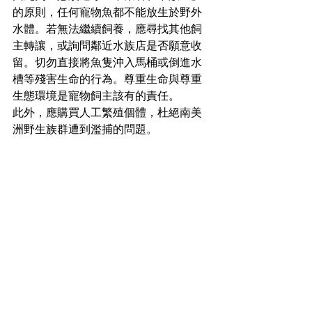
的原則，任何寵物魚都不能放生於野外
水體。若無法繼續飼養，應尋找其他飼
主轉讓，或詢問鄰近水族店是否願意收
留。切勿直接將魚隻沖入馬桶或倒進水
槽等殘害生命的行為。尊重生命與尊重
生態環境是寵物飼主該有的責任。
此外，應購買人工繁殖個體，杜絕南美
洲野生族群遭到濫捕的問題。
作者：水也佑
喜歡這篇文章嗎？ 贊助《演化之聲》可
以讓我們持續生產更多有趣的生物文章
贊助連結