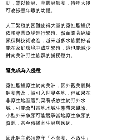
動，需以輪蟲、草履蟲餵養，待稍大後
可改餵豐年蝦的幼體。
人工繁殖的困難使得大量的霓虹脂鯉仍
依賴專業魚場進行繁殖。然而隨著經驗
累積與技術改進，越來越多水族愛好者
能在家庭環境中成功繁殖，這也能減少
對南美洲野生族群的捕撈壓力。
避免成為入侵種
霓虹脂鯉原生於南美洲，因外觀美麗與
飼養普及，被引入世界各地，但如果在
非原生地區遭到棄養或放生於野外水
域，可能會對當地水域生態帶來風險。
小型外來魚類可能競爭當地原生魚類的
資源，甚至傳播寄生蟲與疾病。
因此飼主必須遵守「不棄養、不放生」