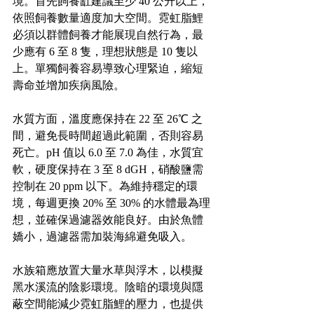
境。首先飼養缸建議至少 40 公升以上，
依照飼養數量適度加大空間。霓虹脂鯉
必須以群體飼養才能展現自然行為，最
少應有 6 至 8 隻，理想狀態是 10 隻以
上。單獨飼養容易導致心理緊迫，縮短
壽命並增加疾病風險。
水質方面，溫度應保持在 22 至 26℃ 之
間，避免長時間超過此範圍，否則容易
死亡。pH 值以 6.0 至 7.0 為佳，水質宜
軟，硬度保持在 3 至 8 dGH，硝酸鹽需
控制在 20 ppm 以下。為維持穩定的環
境，每週更換 20% 至 30% 的水體最為理
想，並確保過濾器效能良好。由於魚體
嬌小，過濾器需加裝海綿避免吸入。
水族箱應放置大量水草與浮木，以模擬
黑水溪流的陰影環境。陰暗的環境與隱
蔽空間能減少霓虹脂鯉的壓力，也提供