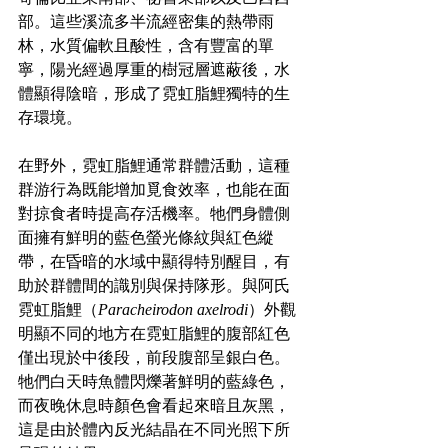
部。這些溪流多半流經密集的熱帶雨
林，水質偏軟且酸性，含有豐富的單
寧，陽光經過厚重的樹冠層遮蔽後，水
體顯得陰暗，形成了霓虹脂鯉獨特的生
存環境。
在野外，霓虹脂鯉通常群體活動，這種
群游行為既能增加覓食效率，也能在面
對掠食者時提高存活機率。牠們身體側
面擁有鮮明的藍色螢光條紋與紅色縱
帶，在昏暗的水域中顯得特別醒目，有
助於群體間的識別與保持隊形。與阿氏
霓虹脂鯉（
Paracheirodon axelrodi
）外觀
明顯不同的地方在霓虹脂鯉的腹部紅色
僅出現於中後段，前段腹部呈銀白色。
牠們白天時魚體閃爍著鮮明的藍綠色，
而夜晚休息時顏色會看起來暗且灰黑，
這是由於體內反光結晶在不同光照下所