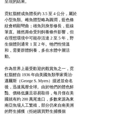
呈現的結果。
霓虹脂鯉成魚體長約 3.5 至 4 公分，屬於
小型魚類。雌魚體型略為圓潤，藍色條
紋會稍顯彎曲；雄魚則身形修長，藍線
筆直。雖然壽命受到飼養條件影響，但
在理想環境中可能存活達 2 至 5 年，野
生個體則通常 1 至 2 年。牠們性情溫
和，需要群體飼養，多在水體中層活
動。
作為世界上最受歡迎的觀賞魚之一，霓
虹脂鯉自 1936 年由美國魚類學家喬治·
邁爾斯（George S. Myers）描述並命名
後，迅速風靡全球。由於牠們的體色鮮
豔、價格低廉且容易取得，每月僅在美
國就有約 200 萬尾進口，多數來源為東
南亞魚場人工繁殖，部分仍來自南美洲
的野生捕獲（拒絕購買野生捕獲個