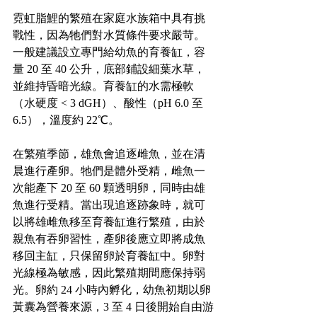
霓虹脂鯉的繁殖在家庭水族箱中具有挑
戰性，因為牠們對水質條件要求嚴苛。
一般建議設立專門給幼魚的育養缸，容
量 20 至 40 公升，底部鋪設細葉水草，
並維持昏暗光線。育養缸的水需極軟
（水硬度 < 3 dGH）、酸性（pH 6.0 至 
6.5），溫度約 22℃。
在繁殖季節，雄魚會追逐雌魚，並在清
晨進行產卵。牠們是體外受精，雌魚一
次能產下 20 至 60 顆透明卵，同時由雄
魚進行受精。當出現追逐跡象時，就可
以將雄雌魚移至育養缸進行繁殖，由於
親魚有吞卵習性，產卵後應立即將成魚
移回主缸，只保留卵於育養缸中。卵對
光線極為敏感，因此繁殖期間應保持弱
光。卵約 24 小時內孵化，幼魚初期以卵
黃囊為營養來源，3 至 4 日後開始自由游