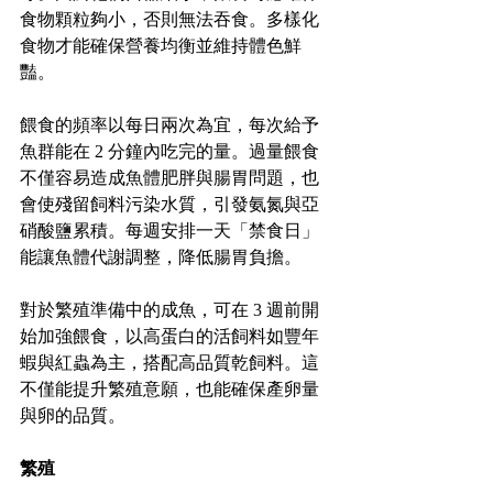
食物顆粒夠小，否則無法吞食。多樣化
食物才能確保營養均衡並維持體色鮮
豔。
餵食的頻率以每日兩次為宜，每次給予
魚群能在 2 分鐘內吃完的量。過量餵食
不僅容易造成魚體肥胖與腸胃問題，也
會使殘留飼料污染水質，引發氨氮與亞
硝酸鹽累積。每週安排一天「禁食日」
能讓魚體代謝調整，降低腸胃負擔。
對於繁殖準備中的成魚，可在 3 週前開
始加強餵食，以高蛋白的活飼料如豐年
蝦與紅蟲為主，搭配高品質乾飼料。這
不僅能提升繁殖意願，也能確保產卵量
與卵的品質。
繁殖