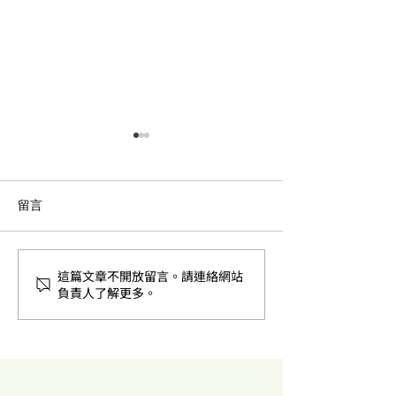
留言
這篇文章不開放留言。請連絡網站
甘露糖轉果糖-6-磷酸途徑
果糖轉甘油醛-3
負責人了解更多。
（Mannose to fructose 6-
（Fructose to
glyceraldehyde 3-
phosphate）
phosphate）