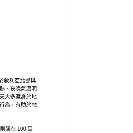
於敘利亞北部與
熱，夜晚氣溫明
天大多藏身於地
行為，有助於牠
在 100 至 