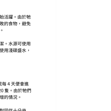
始活躍。由於牠
敗的食物，避免
。
潔。水源可使用
使用淺碟盛水，
每 4 天便會進
20 隻。由於牠們
增的情況。
對同伴十分兇