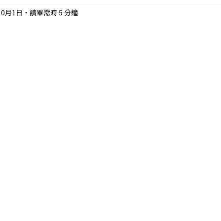
10月1日
讀畢需時 5 分鐘