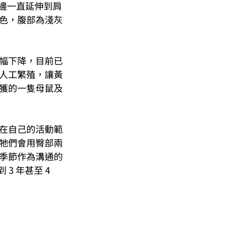
嘴邊一直延伸到肩
色，腹部為淺灰
幅下降，目前已
行人工繁殖，讓黃
獲的一隻母鼠及
在自己的活動範
牠們會用臀部兩
季節作為溝通的
3 年甚至 4 