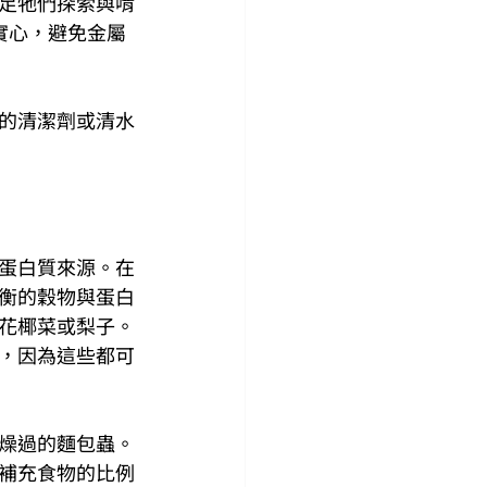
足牠們探索與啃
實心，避免金屬
的清潔劑或清水
蛋白質來源。在
衡的穀物與蛋白
花椰菜或梨子。
，因為這些都可
燥過的麵包蟲。
補充食物的比例