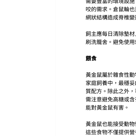
需要豐富的環境設施
咬的需求。倉鼠輪也
網狀結構造成脊椎變
飼主應每日清除墊材
刷洗籠舍。避免使用
餵食
黃金鼠屬於雜食性動
家庭飼養中，最穩妥
質配方。除此之外，
需注意避免高糖或含
能對黃金鼠有害。
黃金鼠也能接受動物
這些食物不僅提供營