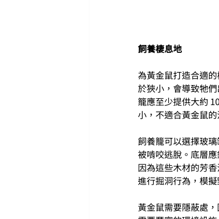
飼養棲息地
為黃金鼠打造合適的
於狹小，會導致牠們
籠應至少提供大約 1
小，不適合黃金鼠的
飼養籠可以選擇玻璃
被啃咬逃脫。底層應
因為這些木材的芳香
進行掘洞行為，模擬
黃金鼠需要隱蔽處，