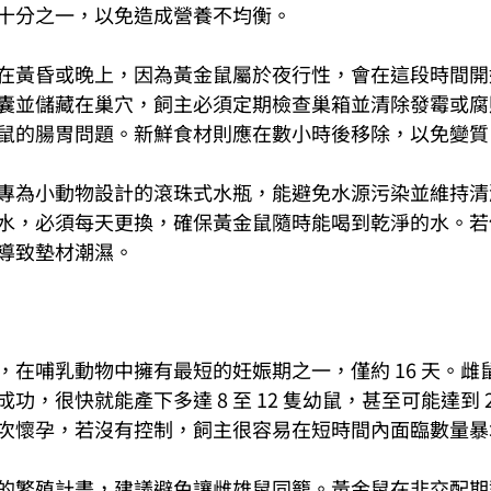
十分之一，以免造成營養不均衡。
在黃昏或晚上，因為黃金鼠屬於夜行性，會在這段時間開
囊並儲藏在巢穴，飼主必須定期檢查巢箱並清除發霉或腐
鼠的腸胃問題。新鮮食材則應在數小時後移除，以免變質
專為小動物設計的滾珠式水瓶，能避免水源污染並維持清
水，必須每天更換，確保黃金鼠隨時能喝到乾淨的水。若
導致墊材潮濕。
在哺乳動物中擁有最短的妊娠期之一，僅約 16 天。雌鼠
功，很快就能產下多達 8 至 12 隻幼鼠，甚至可能達到 
次懷孕，若沒有控制，飼主很容易在短時間內面臨數量暴
的繁殖計畫，建議避免讓雌雄鼠同籠。黃金鼠在非交配期