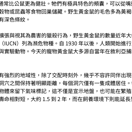
母鼠通常比公鼠更為健壯。牠們有極具特色的頰囊，可以從
穀物或昆蟲等食物回巢儲藏。野生黃金鼠的毛色多為黃褐
有深色條紋。
擴張與視其為農害的獵殺行為，野生黃金鼠的數量近年大
IUCN）列為瀕危物種。自 1930 年以後，人類開始進
與實驗動物。今天的寵物黃金鼠大多源自當年在敘利亞捕
有強烈的地域性，除了交配時刻外，幾乎不容許同伴出現
洞穴之間保持著明顯距離，每個洞穴僅有一隻成體居住。
物體來留下氣味標記，這不僅是宣示地盤，也可能在繁殖
相對短，大約 1.5 到 2 年，而在飼養環境下則能延長到 