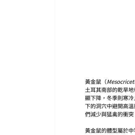
黃金鼠（
Mesocricet
土耳其南部的乾旱地
顯下降，冬季則寒冷
下的洞穴中避開高溫
們減少與猛禽的衝突
黃金鼠的體型屬於中等大