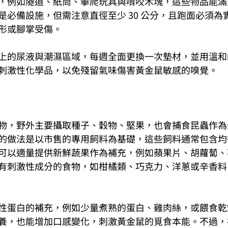
，例如隧道、紙筒、攀爬玩具與啃咬木塊，這些物品能滿
是必備設施，但需注意直徑至少 30 公分，且跑面必須為
形或腳掌受傷。
上的尿液與潮濕區域，每週全面更換一次墊材，並用溫和
刺激性化學品，以免殘留氣味傷害黃金鼠敏感的嗅覺。
物，野外主要攝取種子、穀物、堅果，也會捕食昆蟲作為
的做法是以市售的專用飼料為基礎，這些飼料通常包含均
可以適量提供新鮮蔬果作為補充，例如蘋果片、胡蘿蔔、
有刺激性成分的食物，如柑橘類、巧克力、洋蔥或辛香料
性蛋白的補充，例如少量煮熟的蛋白、雞肉絲，或餵食乾
養，也能增加口感變化，刺激黃金鼠的覓食本能。不過，