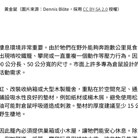
黃金鼠（圖片來源：Dennis Blöte，採用 
CC BY-SA 2.0
 授權）
棲息環境非常重要。由於牠們在野外能夠奔跑數公里覓食
出現啃咬鐵籠、攀爬或一直重複一個動作等壓力行為。因
00 公分長、50 公分寬的尺寸。市面上許多專為倉鼠設
活動需求。
缸、改裝收納箱或大型木製籠舍，重點在於空間充足、通
鋪設吸水性良好的墊材，例如紙材或楊木屑，避免使用松
油可能對倉鼠呼吸道造成刺激。墊材的厚度建議至少 15 
野生棲地。
因此籠內必須提供巢箱或小木屋，讓牠們能安心休息。除