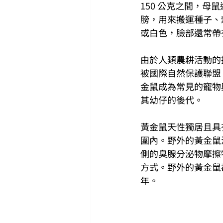
150 公克之間，
膀，用來搬運種子、
或白色，臉部還常帶
由於人類農耕活動的
被國際自然保護聯盟（
金鼠成為常見的寵物
其幼仔的後代。
黃金鼠天性獨居且具
圍內。野外的黃金鼠
側的臭腺分泌物摩擦
方式。野外的黃金鼠壽命
年。