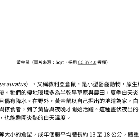
黃金鼠（圖片來源：Sqrt，採用 
CC BY 4.0
 授權）
us auratus
），又稱敘利亞倉鼠，是小型齧齒動物，原生
帶。牠們的棲地環境多為半乾旱草原與農田，夏季白天炎
且偶有降水。在野外，黃金鼠以自己掘出的地道為家，白
與掠食者，到了黃昏與夜晚才開始活躍。這種晝伏夜出的
，也能避開炎熱的白天溫度。
小的倉鼠，成年個體平均體長約 13 至 18 公分，體重則落