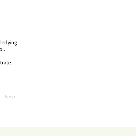
derlying
ol.
trate.
Next