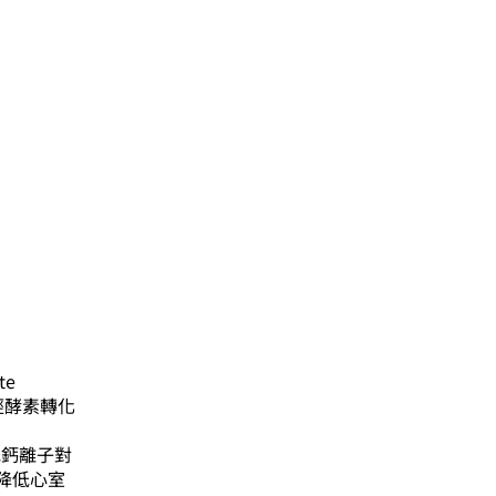
te
肌中經酵素轉化
降低鈣離子對
降低心室