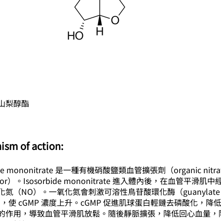
山梨醇酯
ism of action:
bide mononitrate 是一種有機硝酸鹽類血管擴張劑（organic nitra
lator）。Isosorbide mononitrate 進入體內後，在血管平滑
化氮（NO）。一氧化氮會刺激可溶性鳥苷酸環化酶（guanylate
se），使 cGMP 濃度上升。cGMP 促進肌球蛋白輕鏈去磷酸化，
的作用，導致血管平滑肌放鬆。隨後靜脈擴張，降低回心血量，