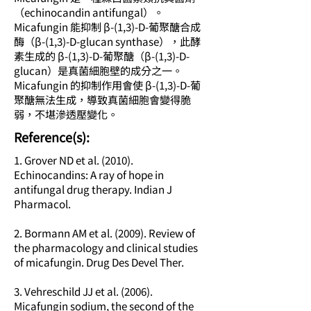
（echinocandin antifungal）。
Micafungin 能抑制 β-(1,3)-D-葡聚醣合成
酶（β-(1,3)-D-glucan synthase），此酵
素生成的 β-(1,3)-D-葡聚醣（β-(1,3)-D-
glucan）是真菌細胞壁的成分之一。
Micafungin 的抑制作用會使 β-(1,3)-D-葡
聚醣無法生成，導致真菌細胞會變得脆
弱，不堪滲透壓變化。
​Reference(s):
1. Grover ND et al. (2010).
Echinocandins: A ray of hope in
antifungal drug therapy. Indian J
Pharmacol.
2. Bormann AM et al. (2009). Review of
the pharmacology and clinical studies
of micafungin. Drug Des Devel Ther.
3. Vehreschild JJ et al. (2006).
Micafungin sodium, the second of the