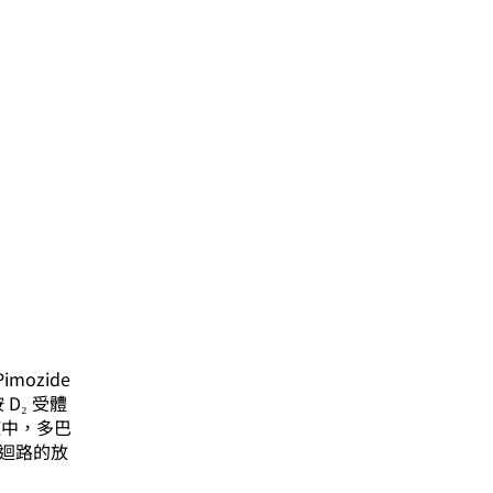
imozide
 D₂ 受體
氏症中，多巴
經迴路的放