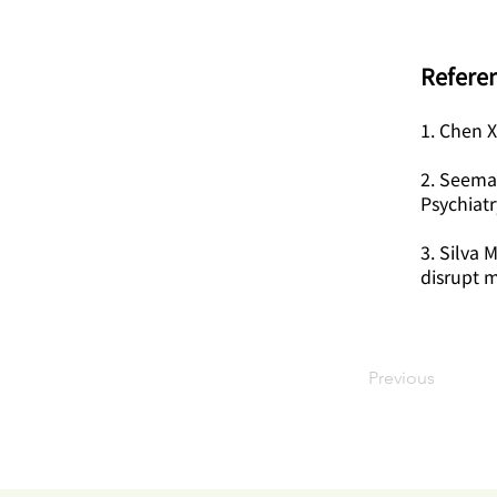
​Refere
1. Chen X
2. Seeman
Psychiatr
3. Silva 
disrupt m
Previous