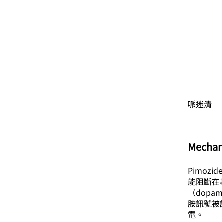
哌迷清
Mechan
Pimozi
能阻斷在基底
（dopa
胺訊號被認
電。