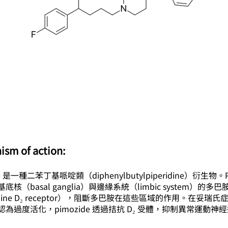
ism of action:
de 是一種二苯丁基哌啶類（diphenylbutylpiperidine）衍生物。P
核（basal ganglia）與邊緣系統（limbic system）的多巴胺
mine D₂ receptor），阻斷多巴胺在這些區域的作用。在妥瑞
為過度活化，pimozide 透過拮抗 D₂ 受體，抑制異常運動神