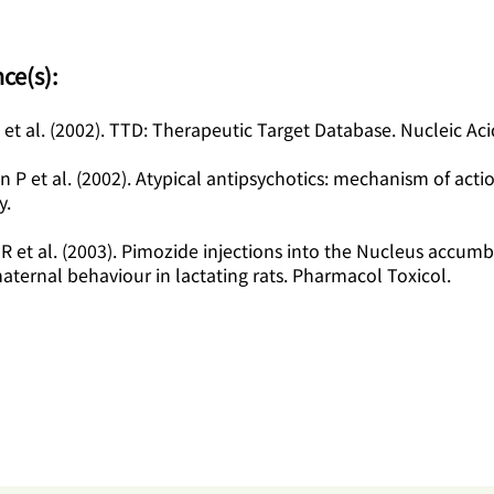
nce(s):
 et al. (2002). TTD: Therapeutic Target Database. Nucleic Ac
 P et al. (2002). Atypical antipsychotics: mechanism of acti
y.
MR et al. (2003). Pimozide injections into the Nucleus accum
aternal behaviour in lactating rats. Pharmacol Toxicol.