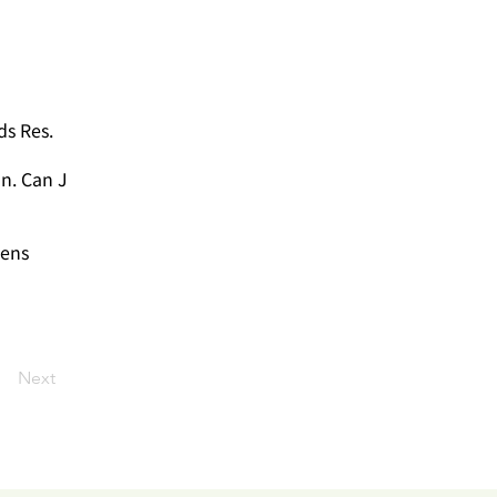
ids Res.
on. Can J
bens
Next