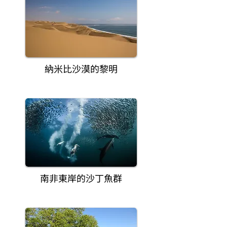
納米比沙漠的黎明
南非東岸的沙丁魚群