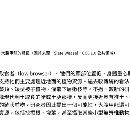
大腹甲龍的體長（圖片來源：Slate Weasel，
CC0 1.0
 公共領域）
食者（low browser）。牠們的頭部位置低、身體重
支持牠們主要處理近地面的植物資源。過去較傳統的看法
蕨類、矮型被子植物、灌叢下層嫩枝等。不過，較新的研
像現代翻土取食的豬或土豚那樣，反而更接近具有推土、
的鏟狀前吻。研究者因此提出一個可能性，大腹甲龍還可
資源，包括挖掘根、塊莖，甚至攝取某些小型無脊椎動物