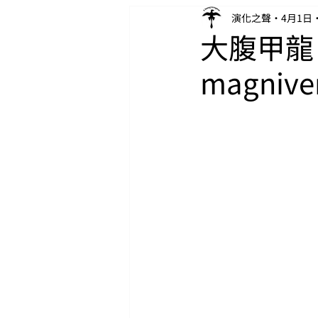
演化之聲
4月1日
大腹甲龍（A
magnive