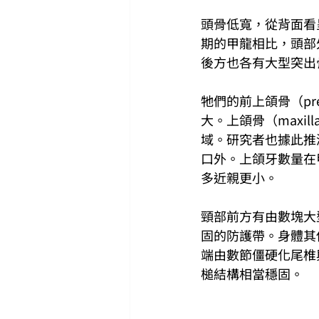
頭骨低寬，從背面看
期的甲龍相比，頭部
後方也各有大型突出
牠們的前上頜骨（pr
大。上頜骨（maxi
域。研究者也據此推
口外。上頜牙數量在甲
多近親更小。
頸部前方有由數塊大型骨
固的防護帶。身體其
端由數節僵硬化尾椎
槌結構相當穩固。