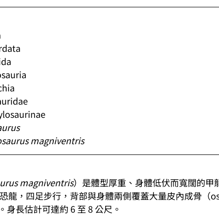
a
data
da
auria
hia
uridae
saurinae
aurus
osaurus magniventris
urus magniventris
）是體型厚重、身體低伏而寬闊的甲
idae）恐龍，四足步行，背部與身體兩側覆蓋大量皮內成骨（ost
身長估計可達約 6 至 8 公尺。