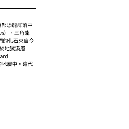
美西部恐龍群落中
us
）、三角龍
們的化石來自今
於地獄溪層
rd 
相關的地層中。這代