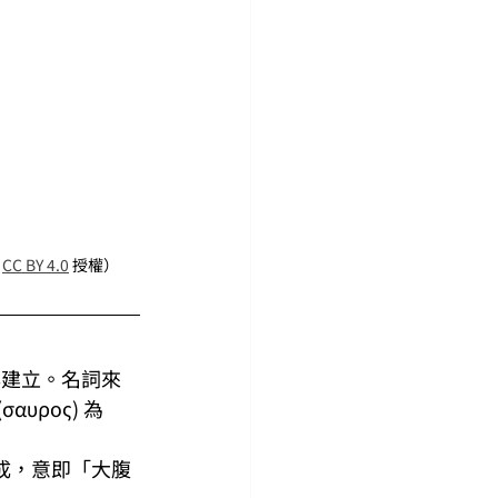
 
CC BY 4.0
 授權）
8 年建立。名詞來
αυρος) 為
」構成，意即「大腹