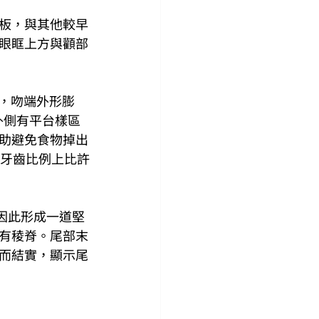
板，與其他較早
眼眶上方與顴部
構，吻端外形膨
外側有平台樣區
助避免食物掉出
些牙齒比例上比許
前緣因此形成一道堅
有稜脊。尾部末
而結實，顯示尾