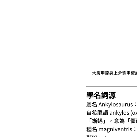
大腹甲龍身上骨質甲板的可能排列
學名詞源
屬名 Ankylosau
自希臘語 ankylos 
「蜥蜴」，意為「僵
種名 magnivent