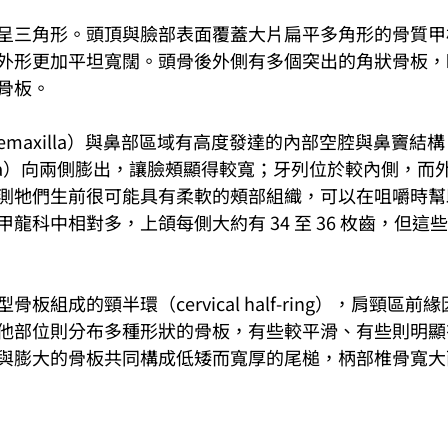
呈三角形。頭頂與臉部表面覆蓋大片扁平多角形的骨質甲
外形更加平坦寬闊。頭骨後外側有多個突出的角狀骨板，
骨板。
emaxilla）與鼻部區域有高度發達的內部空腔與鼻竇結
lla）向兩側膨出，讓臉頰顯得較寬；牙列位於較內側，而
測牠們生前很可能具有柔軟的頰部組織，可以在咀嚼時幫
龍科中相對多，上頜每側大約有 34 至 36 枚齒，但這
板組成的頸半環（cervical half-ring），肩頸區
他部位則分布多種形狀的骨板，有些較平滑、有些則明顯
與膨大的骨板共同構成低矮而寬厚的尾槌，柄部椎骨寬大