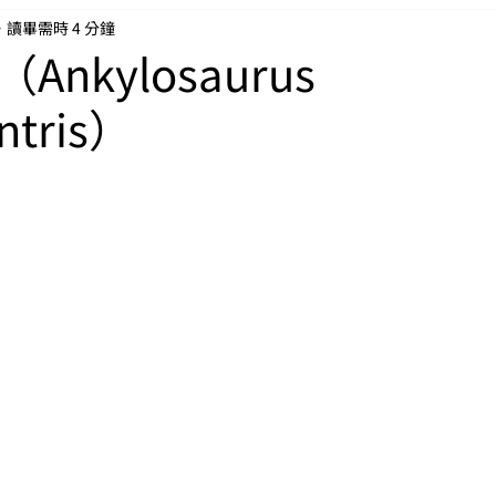
讀畢需時 4 分鐘
nkylosaurus
ntris）