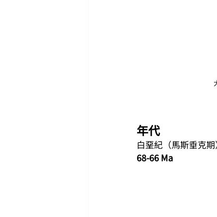
年代
白堊紀（馬斯垂克期
68-66 Ma