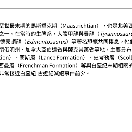
世最末期的馬斯垂克期（Maastrichtian），也是北
之一。在當時的生態系，大腹甲龍與暴龍（
Tyrannosaur
德蒙頓龍（
Edmontosaurus
）等著名恐龍共同棲息。牠
懷俄明州、加拿大亞伯達省與薩克其萬省等地，主要分布
rmation）、蘭斯層（Lance Formation）、史考勒層（Scolla
蘭西曼層（Frenchman Formation）等與白堊紀末期
非常接近白堊紀-古近紀滅絕事件前夕。