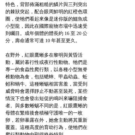
特色，背部佈滿粗糙的鱗片與三列突出
的棘狀突起，配合眼周鮮明的紅橙色環
圈，使牠們看起來像是迷你版的鱷魚或
小型龍，因此在國際寵物市場中迅速受
到矚目。成年個體的體長約 16 至 20 公
分，壽命通常可達 10 年甚至更久。
在野外，紅眼鷹蜥多在黎明與黃昏活
動，屬於暮行性或夜行性動物。牠們是
專一的食蟲性爬行類，以各種小型無脊
椎動物為食，包括蟋蟀、甲蟲幼蟲、蚯
蚓和蝸牛。這種蜥蜴相當害羞，當受到
威脅時會選擇靜止不動甚至裝死，某些
情況下也會發出短促的鳴叫來嚇阻捕食
者。與多數蜥蜴不同的是，紅眼鷹蜥的
母體在繁殖後會積極守護唯一的一枚
卵，若卵暴露在外，她會主動將其重新
覆蓋。這種高度的育幼行為，使牠們在
爬行類動物中顯得格外特別。