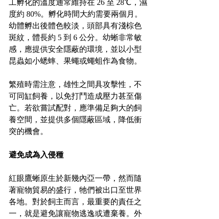
工孵化的溫度通常維持在 26 至 28℃，濕
度約 80%。孵化時間大約需要兩個月。
幼體孵出後體色較淡，頭部具有淺棕色
斑紋，體長約 5 到 6 公分。幼蜥非常敏
感，應提供安全隱蔽的環境，並以小型
昆蟲如小蟋蟀、果蠅或蠅蛆作為食物。
繁殖時需注意，雄性之間具攻擊性，不
可同缸飼養，以免打鬥造成壓力甚至傷
亡。若欲嘗試配對，應準備足夠大的飼
養空間，並提供多個隱蔽區域，降低衝
突的機會。
避免成為入侵種
紅眼鷹蜥原生於新幾內亞一帶，然而隨
著寵物貿易的盛行，牠們被出口至世界
各地。對於飼主而言，最重要的責任之
一，就是避免讓寵物逃逸或遭棄養。外