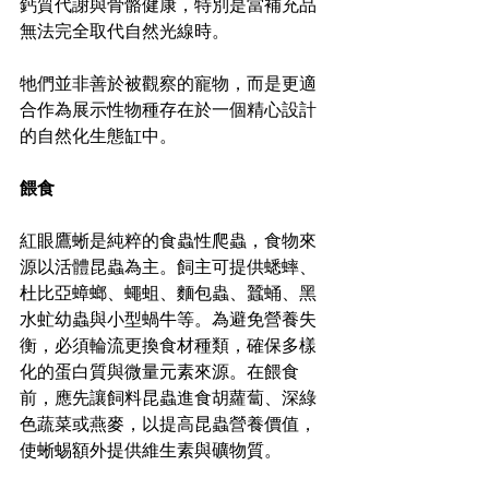
鈣質代謝與骨骼健康，特別是當補充品
無法完全取代自然光線時。
牠們並非善於被觀察的寵物，而是更適
合作為展示性物種存在於一個精心設計
的自然化生態缸中。
餵食
紅眼鷹蜥是純粹的食蟲性爬蟲，食物來
源以活體昆蟲為主。飼主可提供蟋蟀、
杜比亞蟑螂、蠅蛆、麵包蟲、蠶蛹、黑
水虻幼蟲與小型蝸牛等。為避免營養失
衡，必須輪流更換食材種類，確保多樣
化的蛋白質與微量元素來源。在餵食
前，應先讓飼料昆蟲進食胡蘿蔔、深綠
色蔬菜或燕麥，以提高昆蟲營養價值，
使蜥蜴額外提供維生素與礦物質。