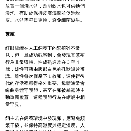
放置一個淺水盆，既能飲水也可供牠們
浸泡，有助於保持皮膚濕潤並促進蛻
皮。水盆需每日更換，避免細菌滋生。
繁殖
紅眼鷹蜥在人工飼養下的繁殖雖不常
見，但一旦成功觀察到，會發現其繁殖
行為非常獨特。性成熟通常在 3 至 4 
歲，雄性可藉由腹部白色的孔狀鱗片辨
識。雌性每次僅產下 1 枚卵，這使得後
代的存活率顯得格外重要。母體通常會
蜷曲身體守護卵，甚至在卵被暴露時主
動重新覆蓋，這種護卵行為在蜥蜴中相
當罕見。
飼主若在飼養環境中發現卵，應避免頻
繁干擾，並保持高濕度與穩定溫度。人