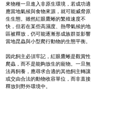
來物種一旦進入非原生環境，若成功適
應當地氣候與食物來源，就可能威脅原
生生態。雖然紅眼鷹蜥的繁殖速度不
快，但若在某些高濕度、熱帶氣候的地
區被釋放，仍可能逐漸形成族群並影響
當地昆蟲與小型爬行動物的生態平衡。
因此飼主必須牢記，紅眼鷹蜥是觀賞性
爬蟲，而不是能夠放生的寵物。一旦無
法再飼養，應尋求合適的其他飼主轉讓
或交由合法的動物收容單位，而非直接
釋放到野外環境中。
作者：水也佑
喜歡這篇文章嗎？ 贊助《演化之聲》可
以讓我們持續生產更多有趣的生物文章
贊助連結