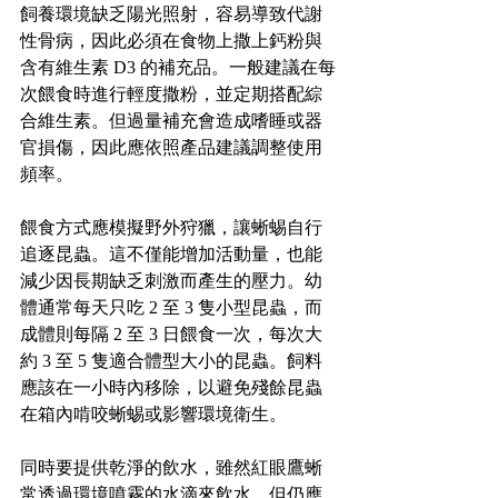
飼養環境缺乏陽光照射，容易導致代謝
性骨病，因此必須在食物上撒上鈣粉與
含有維生素 D3 的補充品。一般建議在每
次餵食時進行輕度撒粉，並定期搭配綜
合維生素。但過量補充會造成嗜睡或器
官損傷，因此應依照產品建議調整使用
頻率。
餵食方式應模擬野外狩獵，讓蜥蜴自行
追逐昆蟲。這不僅能增加活動量，也能
減少因長期缺乏刺激而產生的壓力。幼
體通常每天只吃 2 至 3 隻小型昆蟲，而
成體則每隔 2 至 3 日餵食一次，每次大
約 3 至 5 隻適合體型大小的昆蟲。飼料
應該在一小時內移除，以避免殘餘昆蟲
在箱內啃咬蜥蜴或影響環境衛生。
同時要提供乾淨的飲水，雖然紅眼鷹蜥
常透過環境噴霧的水滴來飲水，但仍應