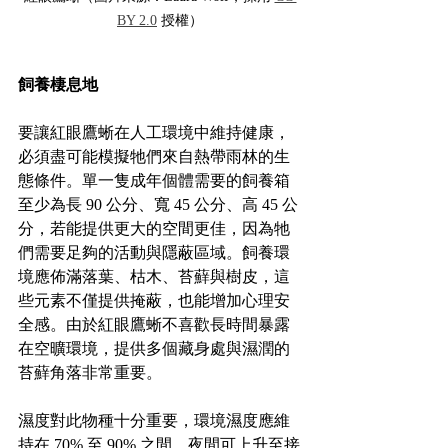
BY 2.0
 授權）
飼養棲息地
要讓紅眼鷹蜥在人工環境中維持健康，
必須盡可能模擬牠們來自熱帶雨林的生
態條件。單一隻成年個體需要的飼養箱
至少為長 90 公分、寬 45 公分、高 45 公
分，若能提供更大的空間更佳，因為牠
們需要足夠的活動與隱蔽區域。飼養環
境應佈滿落葉、枯木、苔蘚與樹皮，這
些元素不僅提供掩蔽，也能增加心理安
全感。由於紅眼鷹蜥不喜歡長時間暴露
在空曠環境，提供多個藏身處與濕潤的
苔蘚角落非常重要。
濕度對此物種十分重要，環境濕度應維
持在 70% 至 90% 之間，夜間可上升至接