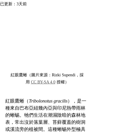
已更新：
3天前
紅眼鷹蜥（圖片來源：Rizki Supendi，採
用 
CC BY-SA 4.0
 授權）
紅眼鷹蜥（
Tribolonotus gracilis
），是一
種來自巴布亞紐幾內亞與印尼熱帶雨林
的蜥蜴。牠們生活在潮濕陰暗的森林地
表，常出沒於落葉層、苔蘚覆蓋的樹洞
或溪流旁的植被間。這種蜥蜴外型極具