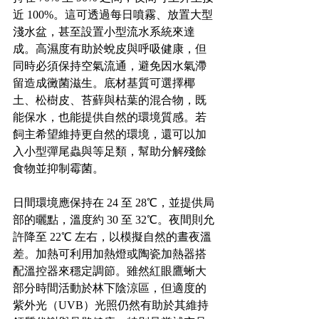
近 100%。這可透過每日噴霧、放置大型
淺水盆，甚至設置小型流水系統來達
成。高濕度有助於蛻皮與呼吸健康，但
同時必須保持空氣流通，避免因水氣滯
留造成黴菌滋生。底材基質可選擇椰
土、松樹皮、苔蘚與枯葉的混合物，既
能保水，也能提供自然的環境質感。若
飼主希望維持更自然的環境，還可以加
入小型彈尾蟲與等足類，幫助分解殘餘
食物並抑制霉菌。
日間環境應保持在 24 至 28℃，並提供局
部的曬點，溫度約 30 至 32℃。夜間則允
許降至 22℃ 左右，以模擬自然的晝夜溫
差。加熱可利用加熱燈或陶瓷加熱器搭
配溫控器來穩定調節。雖然紅眼鷹蜥大
部分時間活動於林下陰涼區，但適度的
紫外光（UVB）光照仍然有助於其維持