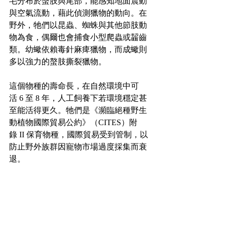
毛分布於螯肢與尾部，能感知地面震動
與空氣流動，藉此偵測獵物的動向。在
野外，牠們以昆蟲、蜘蛛與其他節肢動
物為食，偶爾也會捕食小型爬蟲或齧齒
類。幼蠍依賴毒針麻痺獵物，而成蠍則
多以強力的螯肢撕裂獵物。
這個物種的壽命長，在自然環境中可
活 6 至 8 年，人工飼養下若環境穩定甚
至能活得更久。牠們是《瀕臨絕種野生
動植物國際貿易公約》（CITES）附
錄 II 保育物種，國際貿易受到管制，以
防止野外族群因寵物市場過度採集而衰
退。