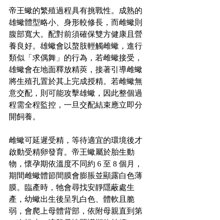
帝王蠍的繁殖過程具有挑戰性。成熟的
雄蠍體型略小、身形較修長，而雌蠍則
腹部寬大。配對前須確保雙方健康且營
養良好。雄蠍會以螯肢輕觸雌蠍，進行
類似「求偶舞」的行為，若雌蠍接受，
雄蠍會在地面釋放精莢，接著引導雌蠍
將生殖孔置於其上完成授精。若雌蠍無
意交配，則可能攻擊雄蠍，因此整個過
程需全程監控，一旦交配結束應立即分
開飼養。
雌蠍可延遲受精，等待適宜的環境後才
啟動受精卵發育。帝王蠍屬於胎生動
物，懷孕期依溫度不同約 6 至 8 個月，
期間雌蠍體節間膜會膨脹並顯露白色薄
膜。臨產時，牠會尋找安靜隱蔽處生
產，幼蠍出生後呈乳白色、體軟且脆
弱，會爬上母體背部，依附母親直到第