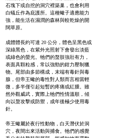
石塊下或自挖的洞穴裡築巢，也會利用
白蟻丘作為庇護所。這種蠍子適應能力
強，能生活在濕潤的森林與較乾燥的開
闊草原。
成體體長約可達 20 公分，體色呈黑色或
深綠黑色，在紫外光照射下會發出淡藍
或綠色的螢光。牠們的螯肢強壯有力，
表面具顆粒感，常以強勁的鉗力壓制獵
物。尾部由多節構成，末端有毒針與毒
腺，但帝王蠍的毒性對人類而言相當輕
微，多半僅引起短暫的疼痛或紅腫。雖
然外觀威武，實際上牠們性情溫順，傾
向以螯攻擊或防禦，成年後極少使用毒
針。
帝王蠍屬於夜行性動物，白天潛伏於洞
穴，夜間出來活動與捕食。牠們的感覺