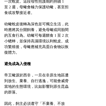
一次蛻皮。這段母性照護期約持續 1 
至 2 週，母蠍會極力保護幼蠍，甚至拒
食或攻擊接近者。
幼蠍蛻皮後轉為深色並可獨立生活，此
時應將其分開飼養，避免母蠍或同胎間
的互食行為。幼蠍可每週餵食 1 至 2 次
小蟋蟀，並保持高濕環境以利蛻皮。成
功繁殖後，母蠍應補充高蛋白食物以恢
復體力。
避免成為入侵種
帝王蠍源於西非，一旦在非原生地區遭
到放生、棄養、自行逃逸，可能會威脅
當地的生態環境，比如影響到原生昆蟲
的群落。
因此，飼主必須遵守「不棄養、不放