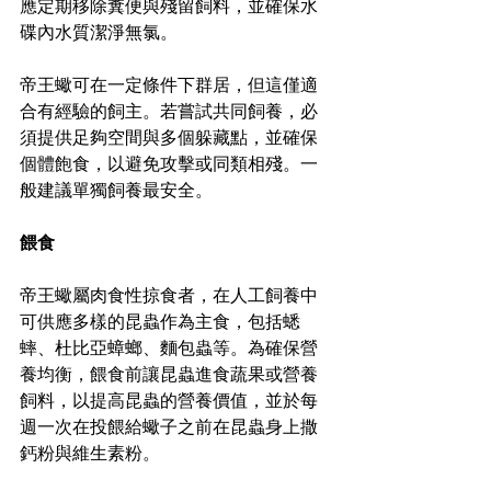
應定期移除糞便與殘留飼料，並確保水
碟內水質潔淨無氯。
帝王蠍可在一定條件下群居，但這僅適
合有經驗的飼主。若嘗試共同飼養，必
須提供足夠空間與多個躲藏點，並確保
個體飽食，以避免攻擊或同類相殘。一
般建議單獨飼養最安全。
餵食
帝王蠍屬肉食性掠食者，在人工飼養中
可供應多樣的昆蟲作為主食，包括蟋
蟀、杜比亞蟑螂、麵包蟲等。為確保營
養均衡，餵食前讓昆蟲進食蔬果或營養
飼料，以提高昆蟲的營養價值，並於每
週一次在投餵給蠍子之前在昆蟲身上撒
鈣粉與維生素粉。