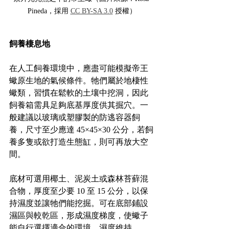
Pineda，採用 
CC BY-SA 3.0
 授權）
飼養棲息地
在人工飼養環境中，應盡可能模擬帝王
蠍原生地的氣候條件。牠們屬於地棲性
蠍類，習慣在鬆軟的土壤中挖洞，因此
飼養箱需具足夠底基厚度供其掘穴。一
般建議以玻璃或塑膠製的防逃容器飼
養，尺寸至少應達 45×45×30 公分，若飼
養多隻或欲打造生態缸，則可再放大空
間。
底材可選用椰土、泥炭土或森林苔蘚混
合物，厚度至少要 10 至 15 公分，以保
持濕度並讓牠們能挖掘。可在底部鋪設
濕區與較乾區，形成濕度梯度，使蠍子
能自行選擇適合的環境。濕度維持