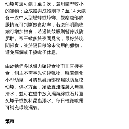
幼蠍每週可餵 1 至 2 次，選用體型較小
的獵物；亞成體與成體則每 7 至 14 天餵
食一次中大型蟋蟀或蟑螂。觀察腹部膨
脹情況可判斷餵食頻率，若腹部明顯收
縮可增加餵食，若過於鼓脹則暫停以防
肥胖。帝王蠍多於夜間覓食，最好於晚
間餵食，並於隔日移除未食用的獵物，
避免腐爛或干擾蠍子休息。
由於牠們多以鉗力碾碎食物而非直接吞
食，飼主不需事先切碎獵物。唯若餵食
小型幼蠍，可將昆蟲頭部壓扁以防反咬
幼蠍。供水方面，須放置淺碟裝入無氯
清水，並可在盤中放入濕海綿或石片避
免蠍子或飼料昆蟲溺水。每日輕微噴霧
可補充環境濕氣。
繁殖