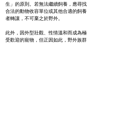
生」的原則。若無法繼續飼養，應尋找
合法的動物收容單位或其他合適的飼養
者轉讓，不可棄之於野外。
此外，因外型壯觀、性情溫和而成為極
受歡迎的寵物，但正因如此，野外族群
曾一度遭過度捕捉。如今其已列
入 CITES 附錄 II，國際貿易受到嚴格管
控。飼主應選購人工繁殖個體，拒絕購
買西非野外捕獲的帝王蠍，以減輕原生
族群壓力。
作者：水也佑
喜歡這篇文章嗎？ 贊助《演化之聲》可
以讓我們持續生產更多有趣的生物文章
贊助連結