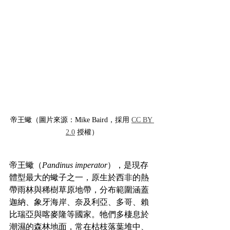
帝王蠍（圖片來源：Mike Baird，採用 
CC BY 
2.0
 授權）
帝王蠍（
Pandinus imperator
），是現存
體型最大的蠍子之一，原生於西非的熱
帶雨林與稀樹草原地帶，分布範圍涵蓋
迦納、象牙海岸、奈及利亞、多哥、賴
比瑞亞與喀麥隆等國家。牠們多棲息於
潮濕的森林地面，常在枯枝落葉堆中、