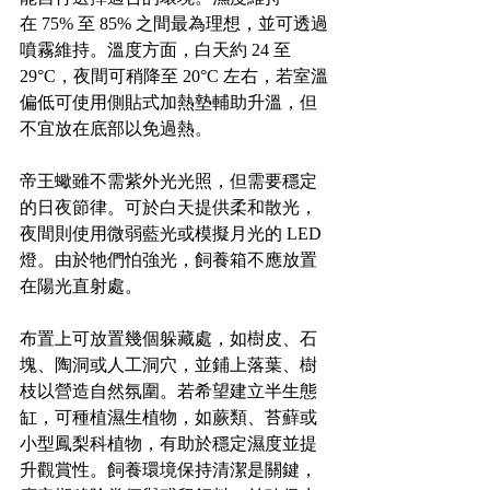
在 75% 至 85% 之間最為理想，並可透過
噴霧維持。溫度方面，白天約 24 至 
29°C，夜間可稍降至 20°C 左右，若室溫
偏低可使用側貼式加熱墊輔助升溫，但
不宜放在底部以免過熱。
帝王蠍雖不需紫外光光照，但需要穩定
的日夜節律。可於白天提供柔和散光，
夜間則使用微弱藍光或模擬月光的 LED 
燈。由於牠們怕強光，飼養箱不應放置
在陽光直射處。
布置上可放置幾個躲藏處，如樹皮、石
塊、陶洞或人工洞穴，並鋪上落葉、樹
枝以營造自然氛圍。若希望建立半生態
缸，可種植濕生植物，如蕨類、苔蘚或
小型鳳梨科植物，有助於穩定濕度並提
升觀賞性。飼養環境保持清潔是關鍵，