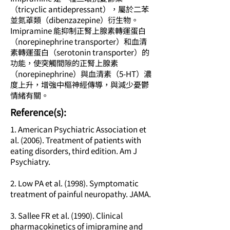
（tricyclic antidepressant），屬於二苯
並氮䓬類（dibenzazepine）衍生物。
Imipramine 能抑制正腎上腺素轉運蛋白
（norepinephrine transporter）和血清
素轉運蛋白（serotonin transporter）的
功能，使突觸間隙的正腎上腺素
（norepinephrine）與血清素（5-HT）濃
度上升，增強中樞神經傳導，與減少憂鬱
情緒有關。
​Reference(s):
1. American Psychiatric Association et
al. (2006). Treatment of patients with
eating disorders, third edition. Am J
Psychiatry.
2. Low PA et al. (1998). Symptomatic
treatment of painful neuropathy. JAMA.
3. Sallee FR et al. (1990). Clinical
pharmacokinetics of imipramine and