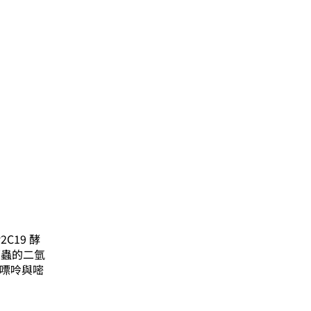
2C19 酵
瘧原蟲的二氫
抑制嘌呤與嘧