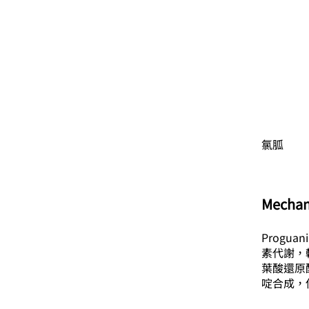
氯胍
Mechan
Progua
素代謝，轉
葉酸還原酶
啶合成，使