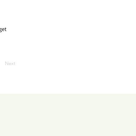
get
Next