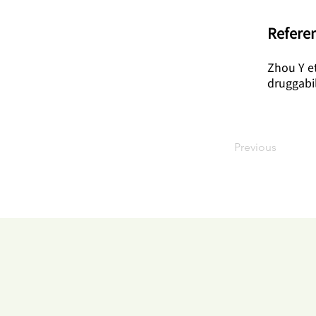
​Refere
Zhou Y et
druggabil
Previous