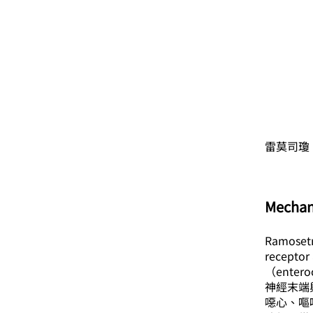
雷莫司瓊
Mechan
Ramoset
recep
（enter
神經末端與延
噁心、嘔吐