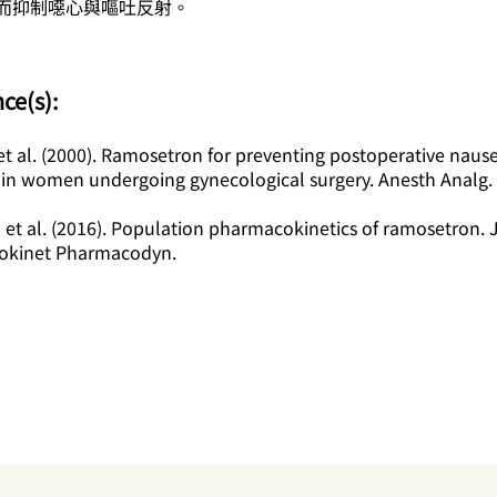
而抑制噁心與嘔吐反射。
nce(s):
Y et al. (2000). Ramosetron for preventing postoperative naus
 in women undergoing gynecological surgery. Anesth Analg.
 et al. (2016). Population pharmacokinetics of ramosetron. 
okinet Pharmacodyn.