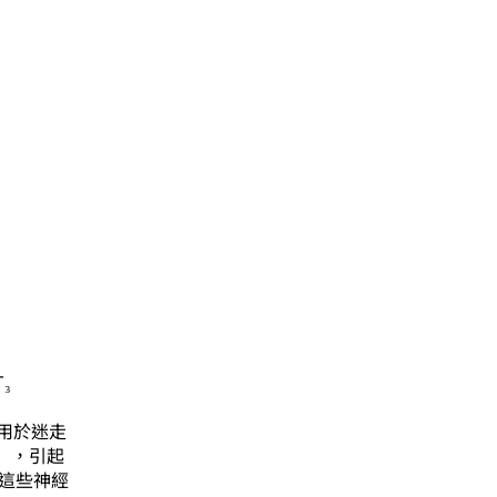
T₃
，作用於迷走
TZ），引起
化這些神經