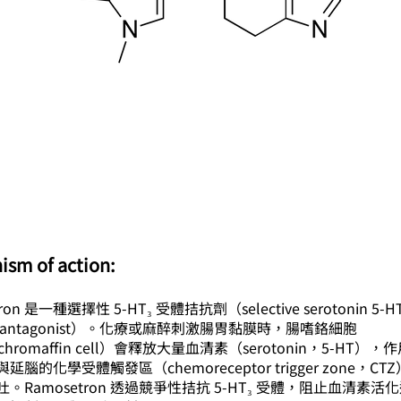
ism of action:
ron 是一種選擇性 5-HT₃ 受體拮抗劑（selective serotonin 5-H
tor antagonist）。化療或麻醉刺激腸胃黏膜時，腸嗜鉻細胞
ochromaffin cell）會釋放大量血清素（serotonin，5-HT）
腦的化學受體觸發區（chemoreceptor trigger zone，C
。Ramosetron 透過競爭性拮抗 5-HT₃ 受體，阻止血清素活