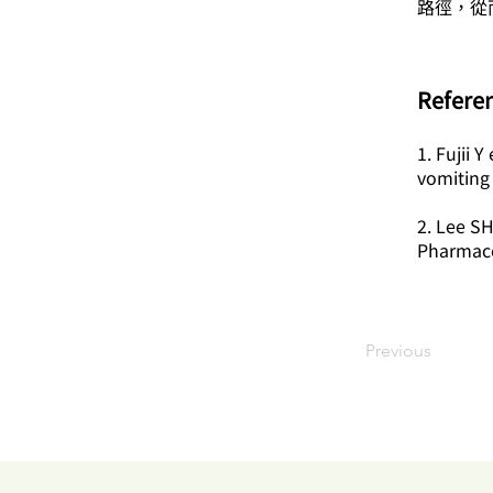
路徑，從
​Refere
1. Fujii 
vomiting
2. Lee SH
Pharmac
Previous