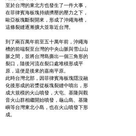
至於台灣的東北方也發生了一件大事，
在菲律賓海板塊持續擠壓的壓力之下，
歐亞板塊斷裂開來，形成了沖繩海槽，
這條裂縫逐漸擴大並靠近台灣。
到了兩百萬年前至五十萬年前，沖繩海
槽的前端裂至台灣的中央山脈與雪山山
脈之間，並將台灣島撕出一個三角形的
裂口，隨後河流在裂口處堆積形成平
原，這便是後來的嘉南平原。
此時台灣北部，因菲律賓海板塊隱沒融
化後形成的岩漿從板塊裂縫中噴出，形
成大規模的火山噴發，大屯、基隆與觀
音火山群相繼開始噴發，龜山島、基隆
嶼等台灣東北小島，也在火山噴發下形
成。