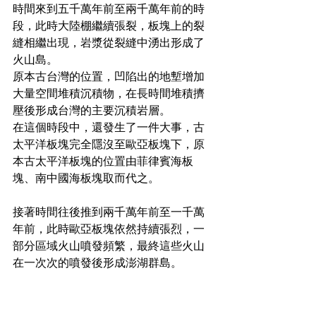
時間來到五千萬年前至兩千萬年前的時
段，此時大陸棚繼續張裂，板塊上的裂
縫相繼出現，岩漿從裂縫中湧出形成了
火山島。
原本古台灣的位置，凹陷出的地塹增加
大量空間堆積沉積物，在長時間堆積擠
壓後形成台灣的主要沉積岩層。
在這個時段中，還發生了一件大事，古
太平洋板塊完全隱沒至歐亞板塊下，原
本古太平洋板塊的位置由菲律賓海板
塊、南中國海板塊取而代之。
接著時間往後推到兩千萬年前至一千萬
年前，此時歐亞板塊依然持續張烈，一
部分區域火山噴發頻繁，最終這些火山
在一次次的噴發後形成澎湖群島。