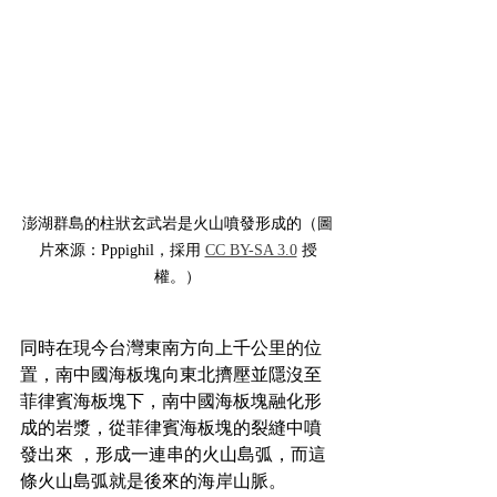
澎湖群島的柱狀玄武岩是火山噴發形成的（圖
片來源：Pppighil，採用 
CC BY-SA 3.0
 授
權。）
同時在現今台灣東南方向上千公里的位
置，南中國海板塊向東北擠壓並隱沒至
菲律賓海板塊下，南中國海板塊融化形
成的岩漿，從菲律賓海板塊的裂縫中噴
發出來 ，形成一連串的火山島弧，而這
條火山島弧就是後來的海岸山脈。