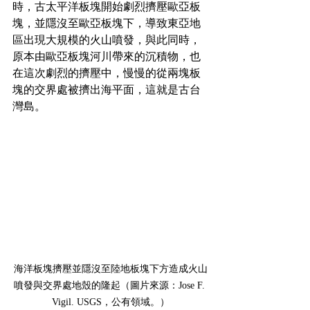
時，古太平洋板塊開始劇烈擠壓歐亞板
塊，並隱沒至歐亞板塊下，導致東亞地
區出現大規模的火山噴發，與此同時，
原本由歐亞板塊河川帶來的沉積物，也
在這次劇烈的擠壓中，慢慢的從兩塊板
塊的交界處被擠出海平面，這就是古台
灣島。
海洋板塊擠壓並隱沒至陸地板塊下方造成火山
噴發與交界處地殼的隆起（圖片來源：Jose F. 
Vigil. USGS，公有領域。）