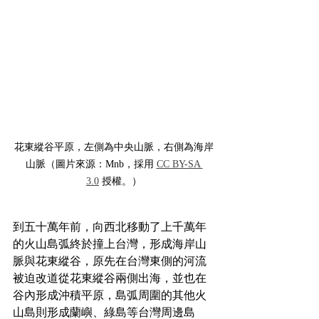
花東縱谷平原，左側為中央山脈，右側為海岸
山脈（圖片來源：Mnb，採用 
CC BY-SA 
3.0
 授權。）
到五十萬年前，向西北移動了上千萬年
的火山島弧終於撞上台灣，形成海岸山
脈與花東縱谷，原先在台灣東側的河流
被迫改道從花東縱谷兩側出海，並也在
谷內形成沖積平原，島弧周圍的其他火
山島則形成蘭嶼、綠島等台灣周邊島