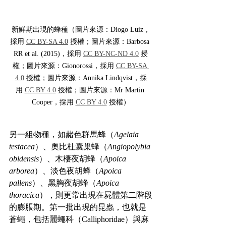
新鮮期出現的蜂種（圖片來源：Diogo Luiz，
採用 
CC BY-SA 4.0
 授權；圖片來源：Barbosa 
RR et al. (2015)，採用 
CC BY-NC-ND 4.0
 授
權；圖片來源：Gionorossi，採用 
CC BY-SA 
4.0
 授權；圖片來源：Annika Lindqvist，採
用 
CC BY 4.0
 授權；圖片來源：Mr Martin 
Cooper，採用 
CC BY 4.0
 授權）
另一組物種，如赭色群馬蜂（
Agelaia 
testacea
）、奧比杜囊巢蜂（
Angiopolybia 
obidensis
）、木棲夜胡蜂（
Apoica 
arborea
）、淡色夜胡蜂（
Apoica 
pallens
）、黑胸夜胡蜂（
Apoica 
thoracica
），則更常出現在屍體第二階段
的膨脹期。第一批出現的昆蟲，也就是
蒼蠅，包括麗蠅科（Calliphoridae）與麻