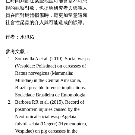
亡時間判斷在某些地區可能會是不可忽
視的觀察對象，也提醒研究者與鑑識人
員在面對屍體損傷時，應更加留意這類
社會性昆蟲的介入與可能造成的誤導。
作者：水也佑
參考文獻：
Somavilla A et al. (2019). Social wasps 
(Vespidae: Polistinae) on carcasses of 
Rattus norvegicus (Mammalia: 
Muridae) in the Central Amazonia, 
Brazil: possible forensic implications. 
Sociedade Brasileira de Entomologia.
Barbosa RR et al. (2015). Record of 
postmortem injuries caused by the 
Neotropical social wasp Agelaia 
fulvofasciata (Degeer) (Hymenoptera, 
Vespidae) on pig carcasses in the 