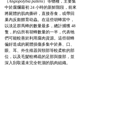
（
Angiopolybia pallens
）等物種，主要集
中於腐爛最初 24 小時的新鮮階段，前來
將屍體的肌肉撕碎，直接吞食，或帶回
巢內反芻餵育幼蟲。在這些胡蜂當中，
以淡足群馬蜂的數量最多，總計捕獲 48 
隻，約佔所有胡蜂數量的一半，代表牠
們可能較善於利用腐肉資源。這些胡蜂
偏好造成的屍體損傷多集中於鼻、口、
眼、耳、外生殖器與頸部等較柔軟的部
位，以及毛髮較稀疏的足部與腹部，並
深入刮取還未完全乾涸的肌肉組織。