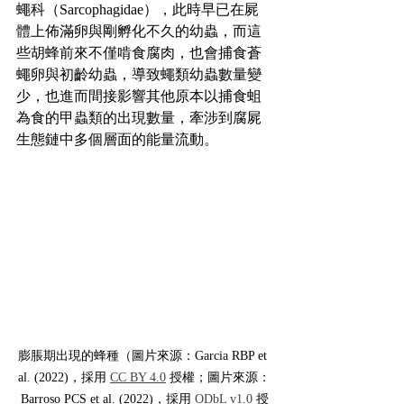
蠅科（Sarcophagidae），此時早已在屍
體上佈滿卵與剛孵化不久的幼蟲，而這
些胡蜂前來不僅啃食腐肉，也會捕食蒼
蠅卵與初齡幼蟲，導致蠅類幼蟲數量變
少，也進而間接影響其他原本以捕食蛆
為食的甲蟲類的出現數量，牽涉到腐屍
生態鏈中多個層面的能量流動。
膨脹期出現的蜂種（圖片來源：Garcia RBP et 
al. (2022)，採用 
CC BY 4.0
 授權；圖片來源：
Barroso PCS et al. (2022)，採用 
ODbL v1.0
 授