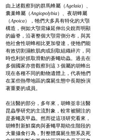
由上述觀察到的群馬蜂屬（
Agelaia
）、
囊巢蜂屬（
Angiopolybia
）、夜胡蜂屬
（
Apoica
），牠們大多具有特化的大顎
構造，例如大顎背緣延伸出尖銳而明顯
的齒脊，沿著整個大顎背側分布，與其
他社會性胡蜂相比更加發達，使牠們能
有效切割濕軟肌肉或刮取組織碎片，同
時也利於抓取滑動的蒼蠅幼蟲。過去在
多個國家亦曾觀察到這 3 個屬的胡蜂出
現在各種不同的動物遺體上，代表牠們
在某些熱帶地區的腐屍生態中長期扮演
著重要的成員。
在法醫的部分，多年來，胡蜂並非法醫
昆蟲學研究的主流對象，較常被關注的
是蒼蠅及甲蟲。然而從這項研究看來，
胡蜂對新鮮腐肉與蒼蠅早期幼生階段的
大量攝食行為，對整體腐屍生態系及死