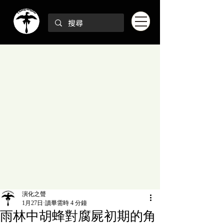
演化之聲
1月27日
讀畢需時 4 分鐘
雨林中胡蜂對腐屍初期的角