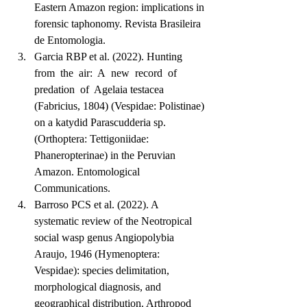
Eastern Amazon region: implications in 
forensic taphonomy. Revista Brasileira 
de Entomologia.
Garcia RBP et al. (2022). Hunting  
from  the  air:  A  new  record  of  
predation  of  Agelaia testacea  
(Fabricius, 1804) (Vespidae: Polistinae) 
on a katydid Parascudderia sp. 
(Orthoptera: Tettigoniidae: 
Phaneropterinae) in the Peruvian 
Amazon. Entomological 
Communications.
Barroso PCS et al. (2022). A 
systematic review of the Neotropical 
social wasp genus Angiopolybia 
Araujo, 1946 (Hymenoptera: 
Vespidae): species delimitation, 
morphological diagnosis, and 
geographical distribution. Arthropod 