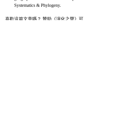
Systematics & Phylogeny.
喜歡這篇文章嗎？ 贊助《演化之聲》可
以讓我們持續生產更多有趣的生物文章
贊助連結
水也佑
現代生物科普