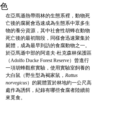
色
在亞馬遜熱帶雨林的生態系裡，動物死
亡後的腐屍會迅速成為生態系中眾多生
物的養分資源，其中社會性胡蜂在動物
死亡後的最初階段，同樣會迅速聚集於
屍體，成為最早到訪的食腐動物之一。
於亞馬遜中部的阿道夫·杜克森林保護區
（Adolfo Ducke Forest Reserve）曾進行
一項胡蜂觀察實驗，使用實驗室飼養的
大白鼠（野生型為褐家鼠，
Rattus 
norvegicus
）的屍體置於林地約一公尺高
處作為誘餌，紀錄有哪些食腐者陸續前
來覓食。