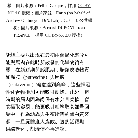
權；圖片來源：Felipe Campos，採用 
CC BY-
NC 4.0
 授權；圖片來源：Dario (on behalf of 
Andrew Quitmeyer, DiNaLab)，
CC0 1.0
 公共領
域；圖片來源：Bernard DUPONT from 
FRANCE，採用 
CC BY-SA 2.0
 授權）
胡蜂主要只出現在最初兩個腐化階段可
能與腐肉在此時所散發的化學物質有
關。在新鮮期與膨脹期，胺類腐敗物質
如腐胺（putrescine）與屍胺
（cadaverine）濃度達到高峰，這些揮發
性化合物推測可能吸引胡蜂。此外，這
時期的腐肉因為尚保有水分且柔軟，營
養攝取容易，能更吸引胡蜂取食並帶回
巢中，作為幼蟲與生殖所需的蛋白質來
源。一旦屍體進入腐敗加速的活躍期，
組織乾化，胡蜂便不再造訪。