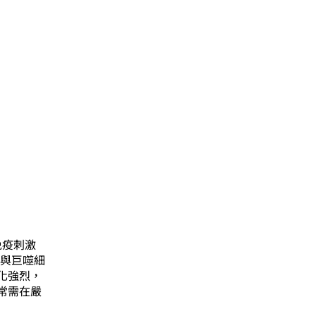
於免疫刺激
胞與巨噬細
化強烈，
常需在嚴