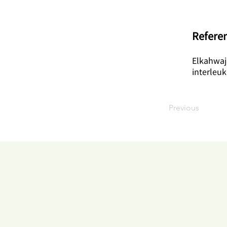
​Refere
Elkahwaji
interleu
Previous