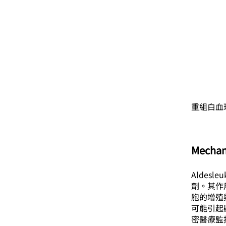
重組白血
Mechan
Aldesl
劑。其作用
胞的增殖
可能引起
密醫療監