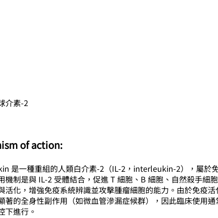
球介素-2
ism of action:
eukin 是一種重組的人類白介素-2（IL-2，interleukin-2），屬
機制是與 IL-2 受體結合，促進 T 細胞、B 細胞、自然殺手細
與活化，增強免疫系統辨識並攻擊腫瘤細胞的能力。由於免疫活
顯著的全身性副作用（如微血管滲漏症候群），因此臨床使用通
控下進行。