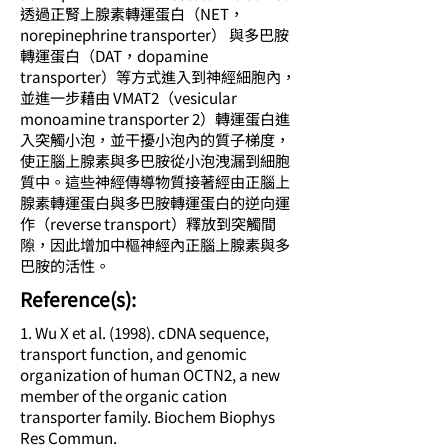
透過正腎上腺素轉運蛋白（NET，
norepinephrine transporter） 與多巴胺
轉運蛋白（DAT，dopamine
transporter）等方式進入到神經細胞內，
並進一步藉由 VMAT2（vesicular
monoamine transporter 2）轉運蛋白進
入突觸小泡，並干擾小泡內的質子梯度，
使正腦上腺素與多巴胺從小泡洩漏到細胞
質中。這些神經傳導物質接著經由正腦上
腺素轉運蛋白與多巴胺轉運蛋白的逆向運
作（reverse transport）釋放到突觸間
隙，因此增加中樞神經內正腦上腺素與多
巴胺的活性。
​Reference(s):
1. Wu X et al. (1998). cDNA sequence,
transport function, and genomic
organization of human OCTN2, a new
member of the organic cation
transporter family. Biochem Biophys
Res Commun.