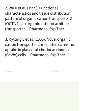
2. Wu X et al. (1999). Functional
characteristics and tissue distribution
pattern of organic cation transporter 2
(OCTN2), an organic cation/carnitine
transporter. J Pharmacol Exp Ther.
3. Rytting E et al. (2005). Novel organic
cation transporter 2-mediated carnitine
uptake in placental choriocarcinoma
(BeWo) cells. J Pharmacol Exp Ther.
Previous
Next