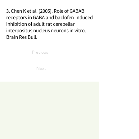
3. Chen K et al. (2005). Role of GABAB
receptors in GABA and baclofen-induced
inhibition of adult rat cerebellar
interpositus nucleus neurons in vitro.
Brain Res Bull.
Previous
Next