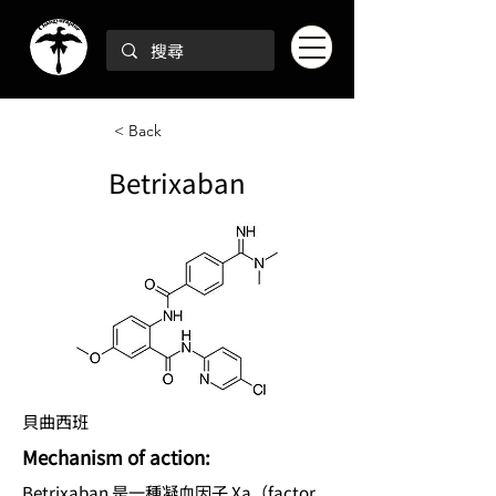
< Back
Betrixaban
貝曲西班
Mechanism of action:
Betrixaban 是一種凝血因子 Xa（factor