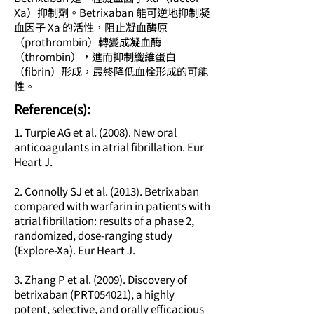
Xa）抑制劑。Betrixaban 能可逆地抑制凝
血因子 Xa 的活性，阻止凝血酶原
（prothrombin）轉變成凝血酶
（thrombin），進而抑制纖維蛋白
（fibrin）形成，最終降低血栓形成的可能
性。
​Reference(s):
1. Turpie AG et al. (2008). New oral
anticoagulants in atrial fibrillation. Eur
Heart J.
2. Connolly SJ et al. (2013). Betrixaban
compared with warfarin in patients with
atrial fibrillation: results of a phase 2,
randomized, dose-ranging study
(Explore-Xa). Eur Heart J.
3. Zhang P et al. (2009). Discovery of
betrixaban (PRT054021), a highly
potent, selective, and orally efficacious