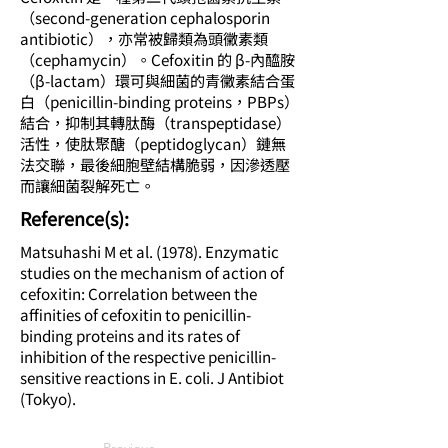
（second-generation cephalosporin
antibiotic），亦常被歸類為頭黴素類
（cephamycin）。Cefoxitin 的 β-內醯胺
（β-lactam）環可與細菌的青黴素結合蛋
白（penicillin-binding proteins，PBPs）
結合，抑制其轉肽酶（transpeptidase）
活性，使肽聚醣（peptidoglycan）鏈無
法交聯，最後細胞壁結構脆弱，因滲透壓
而讓細菌裂解死亡。
​Reference(s):
Matsuhashi M et al. (1978). Enzymatic
studies on the mechanism of action of
cefoxitin: Correlation between the
affinities of cefoxitin to penicillin-
binding proteins and its rates of
inhibition of the respective penicillin-
sensitive reactions in E. coli. J Antibiot
(Tokyo).