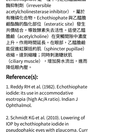
酶抑制劑（irreversible
acetylcholinesterase inhibitor），屬於
有機磷化合物。Echothiophate 與乙醯膽
鹼酯酶的酯化部位（esteratic site）發生
共價結合，導致酵素失去活性。這使乙醯
膽鹼（acetylcholine）在突觸間隙中濃度
上升，作用時間延長。在眼部，乙醯膽鹼
能促進虹膜括約肌（sphincter pupillae）
收縮，達到縮瞳；同時刺激睫狀肌
（ciliary muscle），增加房水流出，進而
降低眼內壓。
​Reference(s):
1. Reddy RH et al. (1982). Echothiophate
iodide: its use in accommodative
esotropia (high Ac/A ratio). Indian J
Ophthalmol.
2. Schmidt KG et al. (2010). Lowering of
IOP by echothiophate iodide in
pseudophakic eyes with glaucoma. Curr