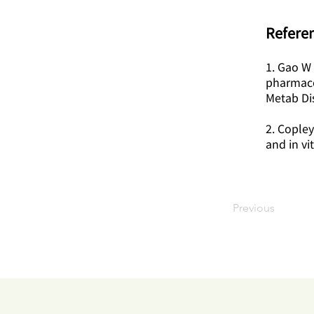
​Refere
1. Gao W
pharmaco
Metab Di
2. Copley
and in vi
Previous