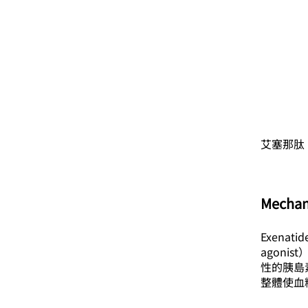
艾塞那肽
Mechan
Exenati
agonis
性的胰島
整體使血