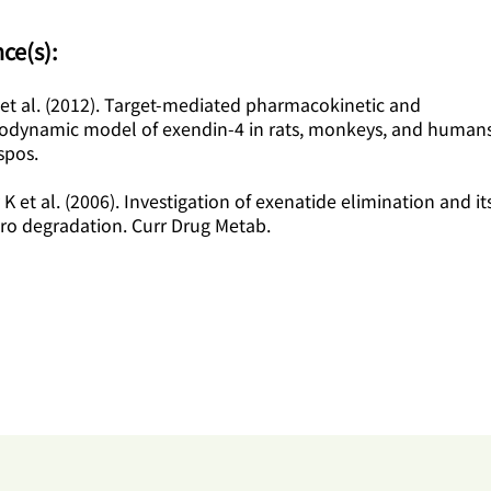
nce(s):
 et al. (2012). Target-mediated pharmacokinetic and
dynamic model of exendin-4 in rats, monkeys, and humans
spos.
 K et al. (2006). Investigation of exenatide elimination and its
tro degradation. Curr Drug Metab.