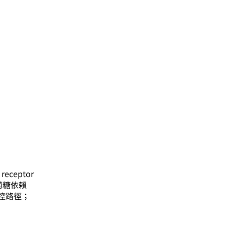
eceptor
葡萄糖依賴
控路徑；