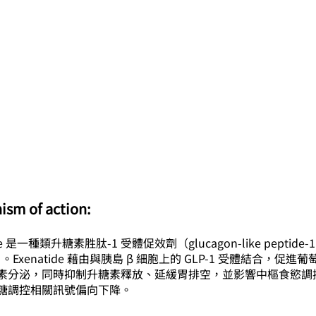
ism of action:
de 是一種類升糖素胜肽-1 受體促效劑（glucagon-like peptide-1 r
t）。Exenatide 藉由與胰島 β 細胞上的 GLP-1 受體結合，促進
素分泌，同時抑制升糖素釋放、延緩胃排空，並影響中樞食慾調
糖調控相關訊號偏向下降。