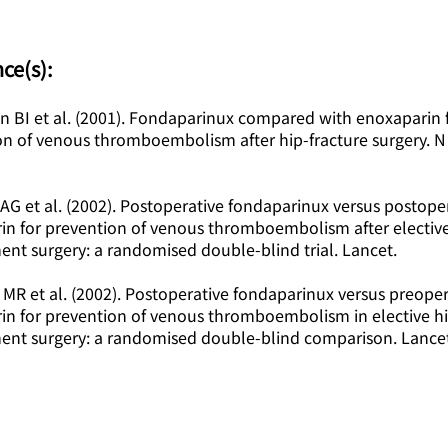
nce(s):
on BI et al. (2001). Fondaparinux compared with enoxaparin 
on of venous thromboembolism after hip-fracture surgery. N
 AG et al. (2002). Postoperative fondaparinux versus postope
in for prevention of venous thromboembolism after elective
ent surgery: a randomised double-blind trial. Lancet.
 MR et al. (2002). Postoperative fondaparinux versus preoper
in for prevention of venous thromboembolism in elective h
ent surgery: a randomised double-blind comparison. Lance