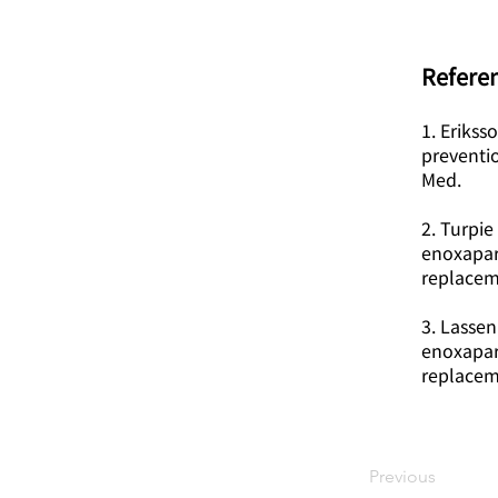
​Refere
1. Erikss
preventi
Med.
2. Turpie
enoxapar
replacem
3. Lassen
enoxapar
replacem
Previous