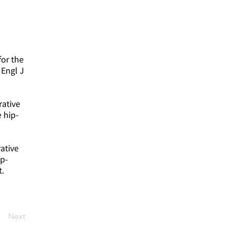
for the
 Engl J
rative
 hip-
ative
ip-
t.
Next