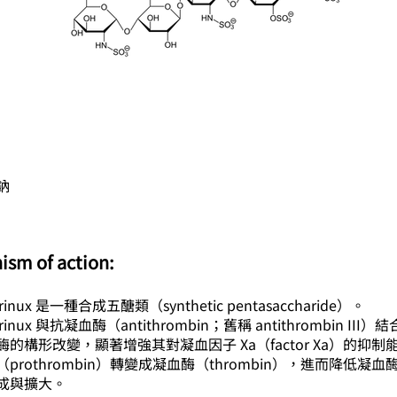
鈉
ism of action:
rinux 是一種合成五醣類（synthetic pentasaccharide）。
arinux 與抗凝血酶（antithrombin；舊稱 antithrombin III
的構形改變，顯著增強其對凝血因子 Xa（factor Xa）的抑制
prothrombin）轉變成凝血酶（thrombin），進而降低凝
成與擴大。