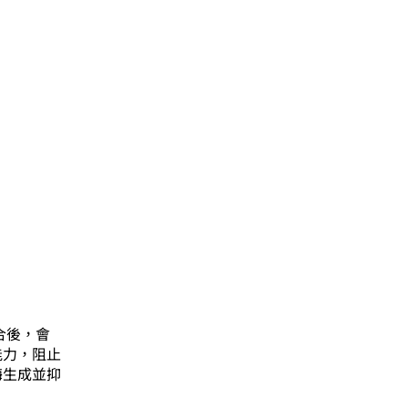
）結合後，會
能力，阻止
血酶生成並抑