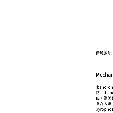
伊班膦酸
Mechan
Ibandr
物。Iba
位。當破骨
胞吞入細胞
pyroph