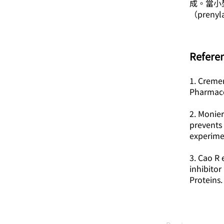
成。當小型
（pre
​Refere
1. Cremer
Pharmac
2. Monie
prevents 
experime
3. Cao R 
inhibito
Proteins.