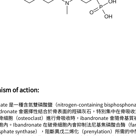
ism of action:
onate 是一種含氮雙磷酸鹽（nitrogen-containing bisphospho
ndronate 會選擇性結合於骨表面的羥磷灰石，特別集中在骨吸
細胞（osteoclast）進行骨吸收時，ibandronate 會隨骨基
內。Ibandronate 在破骨細胞內會抑制法尼基焦磷酸合酶（farn
osphate synthase），阻斷異戊二烯化（prenylation）所需