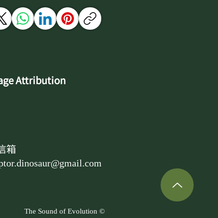
ge Attribution
信箱
ptor.dinosaur@gmail.com
The Sound of Evolution ©