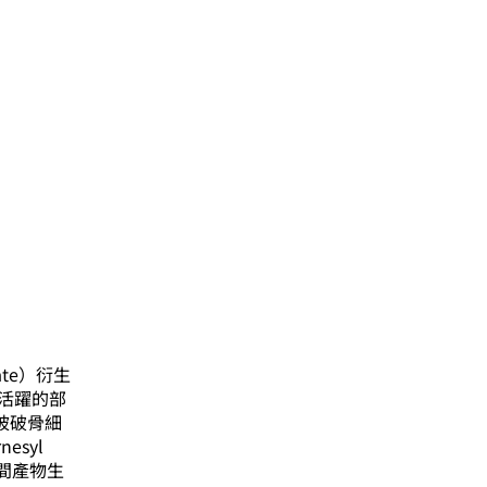
nate）衍生
收活躍的部
質被破骨細
esyl
的中間產物生