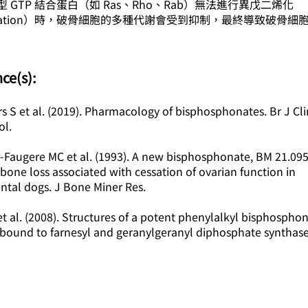
 GTP 結合蛋白（如 Ras、Rho、Rab）無法進行異戊二烯化
nylation）時，破骨細胞的多種代謝會受到抑制，最終導致破骨細
nce(s):
s S et al. (2019). Pharmacology of bisphosphonates. Br J Cli
ol.
r-Faugere MC et al. (1993). A new bisphosphonate, BM 21.095
bone loss associated with cessation of ovarian function in
ntal dogs. J Bone Miner Res.
et al. (2008). Structures of a potent phenylalkyl bisphospho
r bound to farnesyl and geranylgeranyl diphosphate synthase