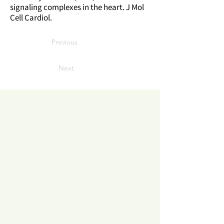
signaling complexes in the heart. J Mol
Cell Cardiol.
Previous
Next