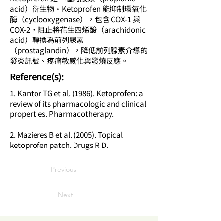
acid）衍生物。Ketoprofen 能抑制環氧化
酶（cyclooxygenase），包含 COX-1 與
COX-2，阻止將花生四烯酸（arachidonic
acid）轉換為前列腺素
（prostaglandin），降低前列腺素介導的
發炎訊號、疼痛敏感化與發燒反應。
​Reference(s):
1. Kantor TG et al. (1986). Ketoprofen: a
review of its pharmacologic and clinical
properties. Pharmacotherapy.
2. Mazieres B et al. (2005). Topical
ketoprofen patch. Drugs R D.
Previous
Next