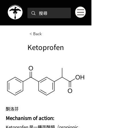
< Back
Ketoprofen
酮洛芬
Mechanism of action:
Ketoprofen 是一種丙酸類（propionic