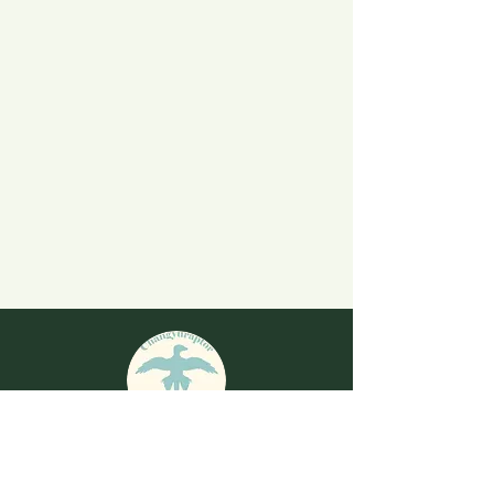
演化之聲信箱
changyuraptor.dinosaur@gmail.com