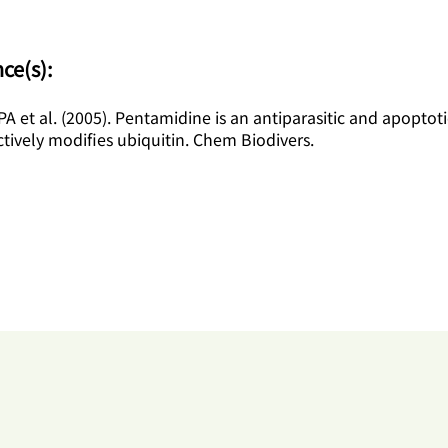
nce(s):
 et al. (2005). Pentamidine is an antiparasitic and apoptot
ctively modifies ubiquitin. Chem Biodivers.