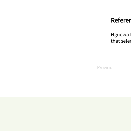
​Refere
Nguewa PA
that sele
Previous