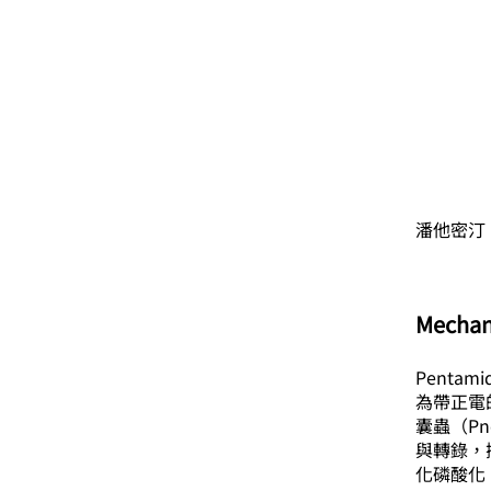
潘他密汀
Mechan
Pentam
為帶正電的
囊蟲（Pne
與轉錄，抑
化磷酸化（o