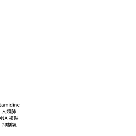
amidine
）、人類肺
DNA 複製
位，抑制氧