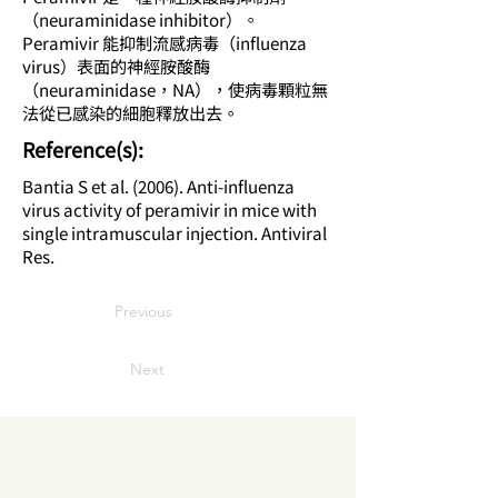
（neuraminidase inhibitor）。
Peramivir 能抑制流感病毒（influenza
virus）表面的神經胺酸酶
（neuraminidase，NA），使病毒顆粒無
法從已感染的細胞釋放出去。
​Reference(s):
Bantia S et al. (2006). Anti-influenza
virus activity of peramivir in mice with
single intramuscular injection. Antiviral
Res.
Previous
Next