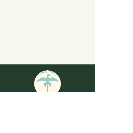
演化之聲信箱
changyuraptor.dinosaur@gmail.com